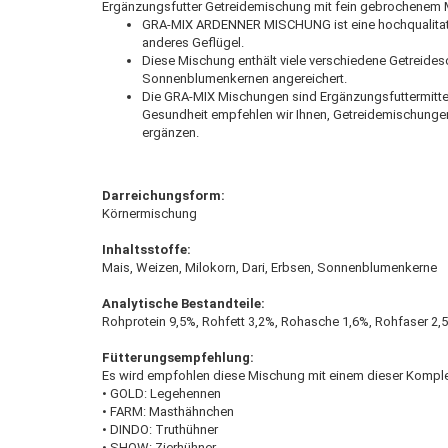
Ergänzungsfutter Getreidemischung mit fein gebrochenem 
GRA-MIX ARDENNER MISCHUNG ist eine hochqualitati
anderes Geflügel.
Diese Mischung enthält viele verschiedene Getreide
Sonnenblumenkernen angereichert.
Die GRA-MIX Mischungen sind Ergänzungsfuttermittel
Gesundheit empfehlen wir Ihnen, Getreidemischung
ergänzen.
Darreichungsform:
Körnermischung
Inhaltsstoffe:
Mais, Weizen, Milokorn, Dari, Erbsen, Sonnenblumenkerne
Analytische Bestandteile:
Rohprotein 9,5%, Rohfett 3,2%, Rohasche 1,6%, Rohfaser 2,5
Fütterungsempfehlung:
Es wird empfohlen diese Mischung mit einem dieser Komplet
• GOLD: Legehennen
• FARM: Masthähnchen
• DINDO: Truthühner
• SHOW: Zierhühner