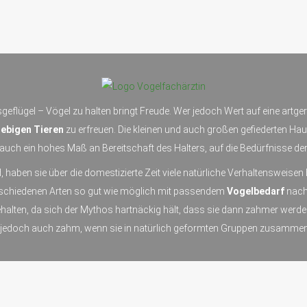
geflügel – Vögel zu halten bringt Freude. Wer jedoch Wert auf eine artg
ebigen Tieren
zu erfreuen. Die kleinen und auch großen gefiederten Hau
uch ein hohes Maß an Bereitschaft des Halters, auf die Bedürfnisse der
, haben sie über die domestizierte Zeit viele natürliche Verhaltensweise
erschiedenen Arten so gut wie möglich mit passendem
Vogelbedarf
nachg
ehalten, da sich der Mythos hartnäckig hält, dass sie dann zahmer wer
 jedoch auch zahm, wenn sie in natürlich geformten Gruppen zusammen