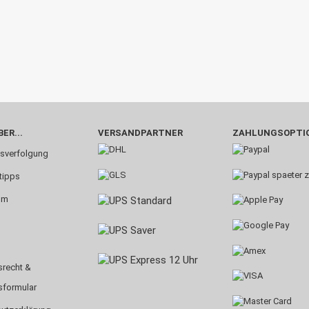
ER...
VERSANDPARTNER
ZAHLUNGSOPTI
sverfolgung
tipps
um
srecht &
sformular