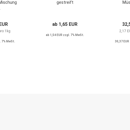
Mischung
gestreift
Müsl
.
 EUR
ab 1,65 EUR
32,
pro 1kg
2,17 E
ab 1,54 EUR zzgl. 7% MwSt.
. 7% MwSt.
30,37 EUR 