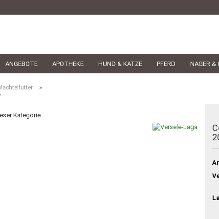
ANGEBOTE
APOTHEKE
HUND & KATZE
PFERD
NAGER & 
»
Wachtelfutter
7
ieser Kategorie
C
2
Ar
Ve
L