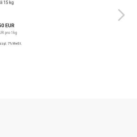
i 15 kg
50 EUR
UR pro 1kg
zzgl. 7% MwSt.