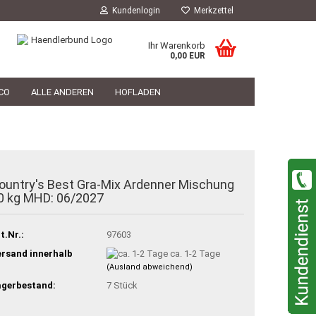
Kundenlogin
Merkzettel
Ihr Warenkorb
0,00 EUR
CO
ALLE ANDEREN
HOFLADEN
HOFLADEN
TIERARZT
PHILOSOPHIE
ountry's Best Gra-Mix Ardenner Mischung
0 kg MHD: 06/2027
t.Nr.:
97603
rsand innerhalb
ca. 1-2 Tage
(Ausland abweichend)
agerbestand:
7
Stück