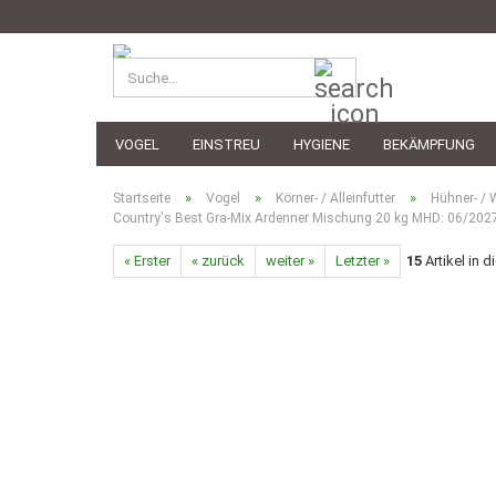
Suche...
VOGEL
EINSTREU
HYGIENE
BEKÄMPFUNG
»
»
»
Startseite
Vogel
Körner- / Alleinfutter
Hühner- / 
Country's Best Gra-Mix Ardenner Mischung 20 kg MHD: 06/202
« Erster
« zurück
weiter »
Letzter »
15
Artikel in d