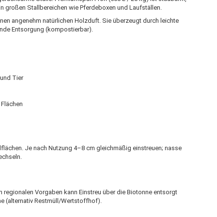
 in großen Stallbereichen wie Pferdeboxen und Laufställen.
einen angenehm natürlichen Holzduft. Sie überzeugt durch leichte
nde Entsorgung (kompostierbar).
und Tier
 Flächen
llflächen. Je nach Nutzung 4–8 cm gleichmäßig einstreuen; nasse
echseln.
 regionalen Vorgaben kann Einstreu über die Biotonne entsorgt
 (alternativ Restmüll/Wertstoffhof).