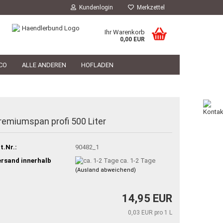
Kundenlogin
Merkzettel
Ihr Warenkorb
0,00 EUR
CO
ALLE ANDEREN
HOFLADEN
HOFLADEN
TIERARZT
PHILOSOPHIE
remiumspan profi 500 Liter
t.Nr.:
90482_1
rsand innerhalb
ca. 1-2 Tage
(Ausland abweichend)
14,95 EUR
0,03 EUR pro 1 L