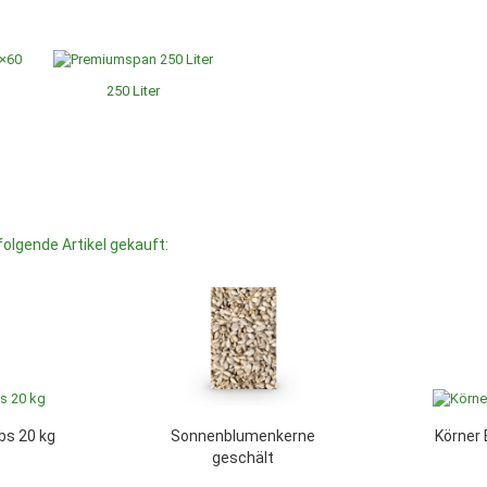
250 Liter
folgende Artikel gekauft:
bs 20 kg
Sonnenblumenkerne
Körner 
geschält