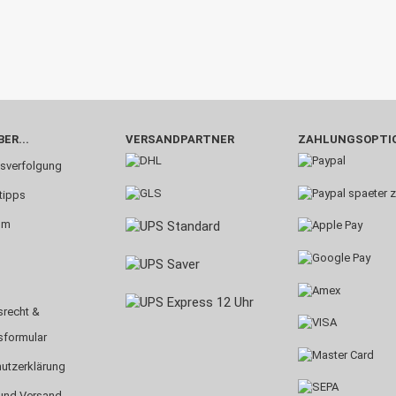
ER...
VERSANDPARTNER
ZAHLUNGSOPTI
sverfolgung
tipps
um
srecht &
sformular
utzerklärung
und Versand