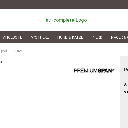
ANGEBOTE
APOTHEKE
HUND & KATZE
PFERD
NAGER & 
rofi 500 Liter
ie
P
Ar
Ve