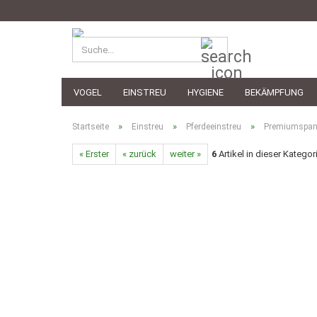
Suche...
VOGEL
EINSTREU
HYGIENE
BEKÄMPFUNG
»
»
»
Startseite
Einstreu
Pferdeeinstreu
Premiumspan p
« Erster
« zurück
weiter »
6
Artikel in dieser Kategor