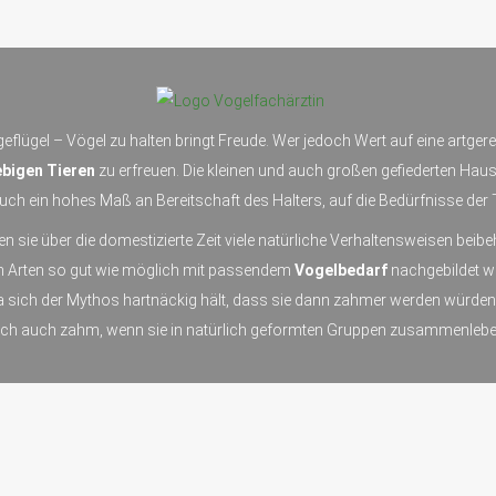
eflügel – Vögel zu halten bringt Freude. Wer jedoch Wert auf eine artger
bigen Tieren
zu erfreuen. Die kleinen und auch großen gefiederten Haus
ch ein hohes Maß an Bereitschaft des Halters, auf die Bedürfnisse der 
en sie über die domestizierte Zeit viele natürliche Verhaltensweisen bei
en Arten so gut wie möglich mit passendem
Vogelbedarf
nachgebildet w
da sich der Mythos hartnäckig hält, dass sie dann zahmer werden würde
och auch zahm, wenn sie in natürlich geformten Gruppen zusammenlebe