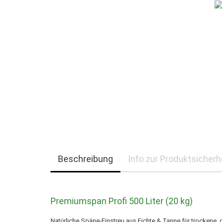
Beschreibung
Info zur Produktsicherh
Premiumspan Profi 500 Liter (20 kg)
Natürliche Späne-Einstreu aus Fichte & Tanne für trockene, 