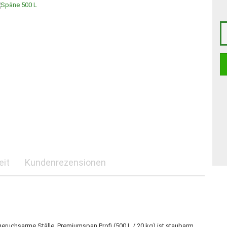
eit
Kundenrezensionen
geruchsarme Ställe. Premiumspan Profi (500 L / 20 kg) ist staubarm,