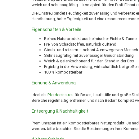
weich und sehr saugfähig – konzipiert für den Profi-Einsatz
Die Einstreu bindet Feuchtigkeit zuverlässig und verbreitet 
Handhabung, hohe Ergiebigkeit und eine ressourcenschone
Eigenschaften & Vorteile
Reines Naturprodukt aus heimischer Fichte & Tanne
Frei von Schadstoffen, natürlich duftend
Staub- und reizarm – schont Atemwege von Mensch 
Sehr saugfähig mit zuverlässiger Geruchsbindung
Weich & gelenkschonend für den Stand in der Box
Ergiebig in der Anwendung, wirtschaftlich bei großen
100 % kompostierbar
Eignung & Anwendung
Ideal als
Pferdeeinstreu
für Boxen, Laufställe und große Sta
Bereiche regelmäßig entfernen und nach Bedarf komplett w
Entsorgung & Nachhaltigkeit
Premiumspan ist ein kompostierbares Naturprodukt. Je nach
werden; bitte beachten Sie die Bestimmungen Ihrer Kommune