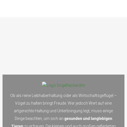
Ob als reine Liebhaberhaltung oder als Wirtschaftsgeflügel –
Vögel zu halten bringt Freude. Wer jedoch Wert auf eine
artgerechte Haltung und Unterbringung legt, muss einige
Dinge beachten, um sich an
gesunden und langlebigen
Tieren
zu erfreuen. Die kleinen und auch großen gefiederten