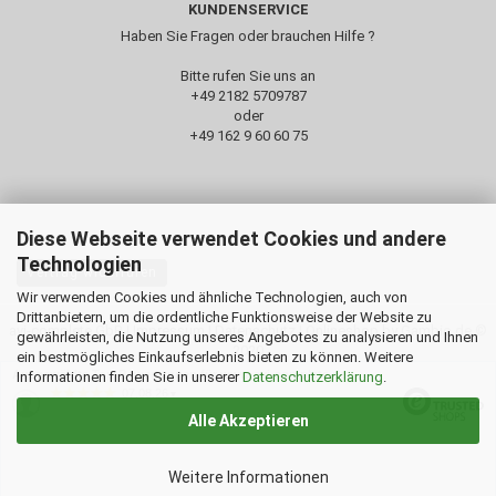
KUNDENSERVICE
Haben Sie Fragen oder brauchen Hilfe ?
Bitte rufen Sie uns an
+49 2182 5709787‬
oder
+49 162 9 60 60 75
Diese Webseite verwendet Cookies und andere
Technologien
Vertrag widerrufen
Wir verwenden Cookies und ähnliche Technologien, auch von
Drittanbietern, um die ordentliche Funktionsweise der Website zu
avi-complete GbR |
Impressum
|
Datenschutz
| Onlineshop by Gambio.de ©
gewährleisten, die Nutzung unseres Angebotes zu analysieren und Ihnen
2020
ein bestmögliches Einkaufserlebnis bieten zu können. Weitere
Ausgewählte Top-Bewertungen für www.avi-complete.de
Informationen finden Sie in unserer
Datenschutzerklärung
.
07.08.26
▼
Alle Akzeptieren
Weitere Informationen