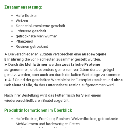
Zusammensetzung:
Haferflocken
Weizen
Sonnenblumenkerne geschält
Erdnüsse geschält
getrocknete Mehlwürmer
Pflanzenöl
Rosinen getrocknet
➤ Die verschiedenen Zutaten versprechen eine
ausgewogene
Ernährung
die von Fachleuten zusammengestellt wurden.
➤ Durch die
Mehlwürmer
werden
zusätzliche Proteine
aufgenommen, die besonders gerne zum verfüttern der Jungvögel
genutzt werden, aber auch um durch die kalten Wintertage zu kommen.
➤ Auf Grund der geschälten Ware bleibt ihr Futterplatz sauber und
ohne
Schalenabfälle
, da das Futter nahezu restlos aufgenommen wird.
Nach Ihrer Bestellung wird das Futter frisch für Sie in einem
wiederverschließbaren Beutel abgefüllt.
Produktinformationen im Überblick
Haferflocken, Erdnüsse, Rosinen, Weizenflocken, getrocknete
Mehlwürmern und hochwertigen Fetten