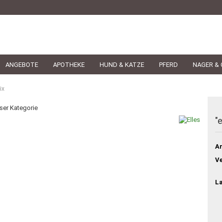
ANGEBOTE
APOTHEKE
HUND & KATZE
PFERD
NAGER & 
ix
eser Kategorie
"
Ar
Ve
L