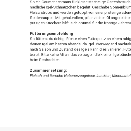
So ein Gaumenschmaus für kleine stachelige Gartenbesucher
niedliche Igel-Schnäuzchen begehrt: Geschälte Sonnenblum
Fleischdrops und werden getoppt von einer proteingeladen
Seidenraupen. Mit gehaltvollem, pflanzlichen Öl angereichert
putzigen Kriechern hilft, sich optimal für die frostige Jahresz
Fütterungsempfehlung
So fütterst du richtig: Richte einen Futterplatz an einem ruh
deinen Igel am besten abends, da Igel überwiegend nachtaktiv
nach Saison und Zustand des Igels kann dies variieren. Fütte
bereit. Bitte keine Milch, das vertragen die kleinen Igelbäuc
beim Beobachten!
Zusammensetzung:
Fleisch und tiersche Nebenerzeugnisse, Insekten, Mineralstoff