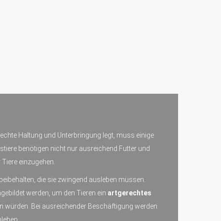
erechte Haltung und Unterbringung legt, muss einige
stiere benötigen nicht nur ausreichend Futter und
 Tiere einzugehen.
n beibehalten, die sie zwingend ausleben müssen.
ebildet werden, um den Tieren ein
artgerechtes
den würden. Bei ausreichender Beschäftigung werden
leben.