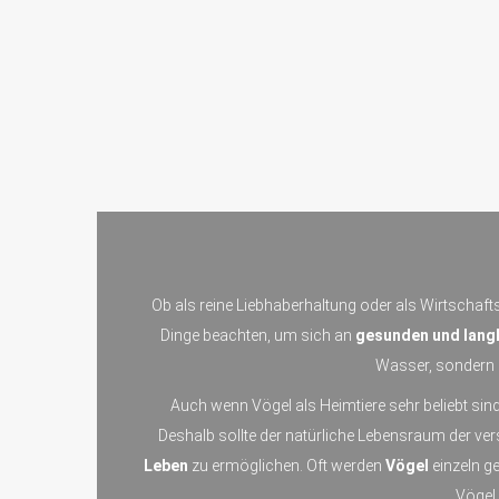
Ob als reine Liebhaberhaltung oder als Wirtschafts
Dinge beachten, um sich an
gesunden und langl
Wasser, sondern a
Auch wenn Vögel als Heimtiere sehr beliebt sind
Deshalb sollte der natürliche Lebensraum der v
Leben
zu ermöglichen. Oft werden
Vögel
einzeln g
Vögel