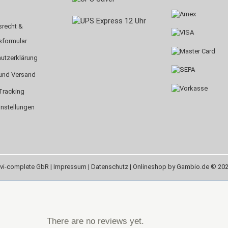
srecht &
sformular
utzerklärung
und Versand
Tracking
instellungen
vi-complete GbR |
Impressum
|
Datenschutz
| Onlineshop by Gambio.de © 20
There are no reviews yet.