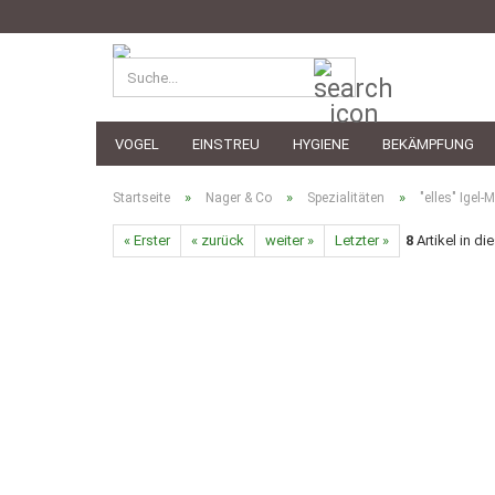
Suche...
VOGEL
EINSTREU
HYGIENE
BEKÄMPFUNG
»
»
»
Startseite
Nager & Co
Spezialitäten
"elles" Igel-M
« Erster
« zurück
weiter »
Letzter »
8
Artikel in di