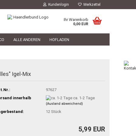
Kundenlogin
Merkzettel
Ihr Warenkorb
0,00 EUR
CO
ALLE ANDEREN
HOFLADEN
HOFLADEN
TIERARZT
PHILOSOPHIE
elles" Igel-Mix
t.Nr.:
97627
rsand innerhalb
ca. 1-2 Tage
(Ausland abweichend)
agerbestand:
12
Stück
5,99 EUR