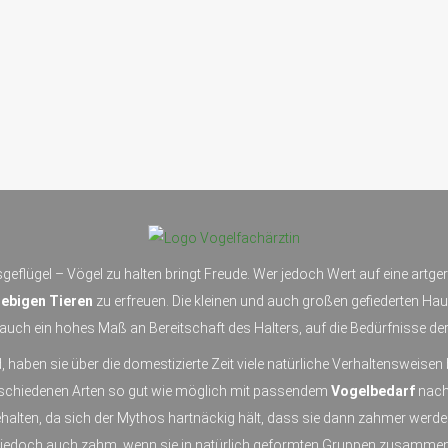
geflügel – Vögel zu halten bringt Freude. Wer jedoch Wert auf eine artg
ebigen Tieren
zu erfreuen. Die kleinen und auch großen gefiederten Hau
uch ein hohes Maß an Bereitschaft des Halters, auf die Bedürfnisse der
, haben sie über die domestizierte Zeit viele natürliche Verhaltensweise
erschiedenen Arten so gut wie möglich mit passendem
Vogelbedarf
nachg
ehalten, da sich der Mythos hartnäckig hält, dass sie dann zahmer wer
 jedoch auch zahm, wenn sie in natürlich geformten Gruppen zusammen