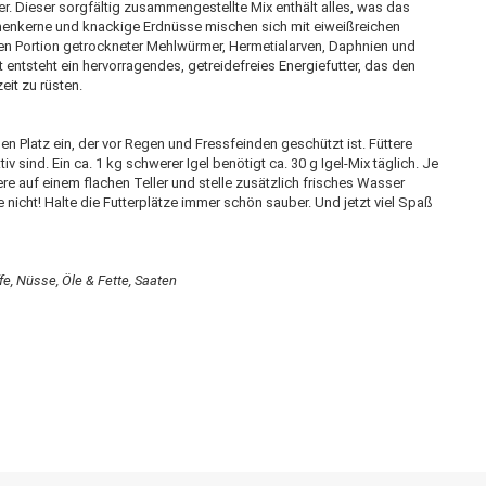
. Dieser sorgfältig zusammengestellte Mix enthält alles, was das
enkerne und knackige Erdnüsse mischen sich mit eiweißreichen
en Portion getrockneter Mehlwürmer, Hermetialarven, Daphnien und
 entsteht ein hervorragendes, getreidefreies Energiefutter, das den
eit zu rüsten.
igen Platz ein, der vor Regen und Fressfeinden geschützt ist. Füttere
 sind. Ein ca. 1 kg schwerer Igel benötigt ca. 30 g Igel-Mix täglich. Je
re auf einem flachen Teller und stelle zusätzlich frisches Wasser
he nicht! Halte die Futterplätze immer schön sauber. Und jetzt viel Spaß
e, Nüsse, Öle & Fette, Saaten