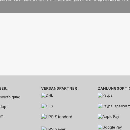
ER...
VERSANDPARTNER
ZAHLUNGSOPTI
sverfolgung
tipps
um