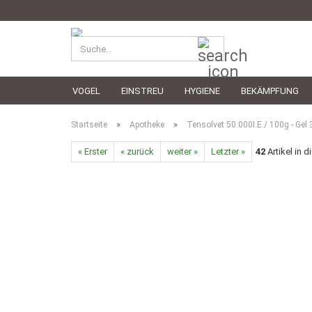
Suche...
VOGEL
EINSTREU
HYGIENE
BEKÄMPFUNG
»
»
Startseite
Apotheke
Tensolvet 50.000I.E./ 100g - Gel
« Erster
« zurück
weiter »
Letzter »
42
Artikel in d