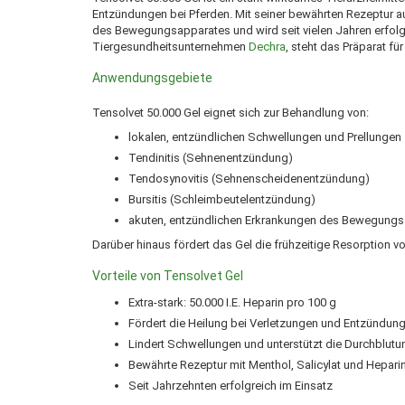
Entzündungen bei Pferden. Mit seiner bewährten Rezeptur au
des Bewegungsapparates und wird seit vielen Jahren erfolgr
Tiergesundheitsunternehmen
Dechra
, steht das Präparat fü
Anwendungsgebiete
Tensolvet 50.000 Gel eignet sich zur Behandlung von:
lokalen, entzündlichen Schwellungen und Prellungen
Tendinitis (Sehnenentzündung)
Tendosynovitis (Sehnenscheidenentzündung)
Bursitis (Schleimbeutelentzündung)
akuten, entzündlichen Erkrankungen des Bewegung
Darüber hinaus fördert das Gel die frühzeitige Resorption
Vorteile von Tensolvet Gel
Extra-stark: 50.000 I.E. Heparin pro 100 g
Fördert die Heilung bei Verletzungen und Entzündun
Lindert Schwellungen und unterstützt die Durchblutu
Bewährte Rezeptur mit Menthol, Salicylat und Hepari
Seit Jahrzehnten erfolgreich im Einsatz