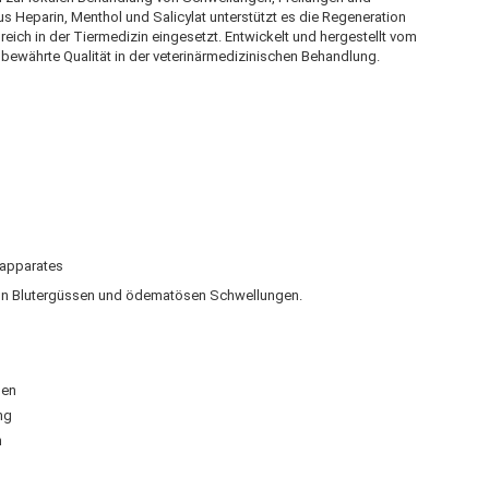
s Heparin, Menthol und Salicylat unterstützt es die Regeneration
eich in der Tiermedizin eingesetzt. Entwickelt und hergestellt vom
r bewährte Qualität in der veterinärmedizinischen Behandlung.
sapparates
 von Blutergüssen und ödematösen Schwellungen.
gen
ng
n