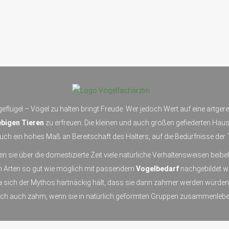
eflügel – Vögel zu halten bringt Freude. Wer jedoch Wert auf eine artger
bigen Tieren
zu erfreuen. Die kleinen und auch großen gefiederten Haus
ch ein hohes Maß an Bereitschaft des Halters, auf die Bedürfnisse der 
en sie über die domestizierte Zeit viele natürliche Verhaltensweisen bei
en Arten so gut wie möglich mit passendem
Vogelbedarf
nachgebildet w
da sich der Mythos hartnäckig hält, dass sie dann zahmer werden würde
och auch zahm, wenn sie in natürlich geformten Gruppen zusammenlebe