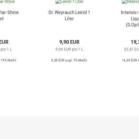
tar-Shine
Dr. Weyrauch Leinöl 1
Intensiv-
ml
Liter
Liqu
(G.Opt
 EUR
9,90 EUR
19,
pro 1 L
9,90 EUR pro 1 L
33,47 EU
. 19% MwSt.
9,25 EUR zzgl. 7% MwSt.
16,60 EUR 