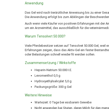
Anwendung
Das Gel wird nach tierärztlicher Anweisung bis zu einer Ge
Die Anwendung erfolgt bis zum Abklingen der Beschwerden
Auch wenn viele Käufer von positiven Erfahrungen mit der 
um ein Arzneimittel, das ausschließlich für die veterinärme
Warum Tensolvet 50.000?
Viele Pferdebesitzer setzen auf Tensolvet 50.000 Gel, weil e
Erfahrungen zeigen, dass das Aktiv-Gel ein fester Bestandtei
oder Belastungen schnell wieder fit werden sollen.
Zusammensetzung / Wirkstoffe
Heparin-Natrium 50.000 I.E.
Levomenthol 0,5 g
Hydroxyethylsalicylat 5,0 g
Packungsgröße: 300 g Gel
Weitere Hinweise
Wartezeit: 0 Tage bei essbarem Gewebe
Nicht anwenden bei Stuten, deren Milch für den mens