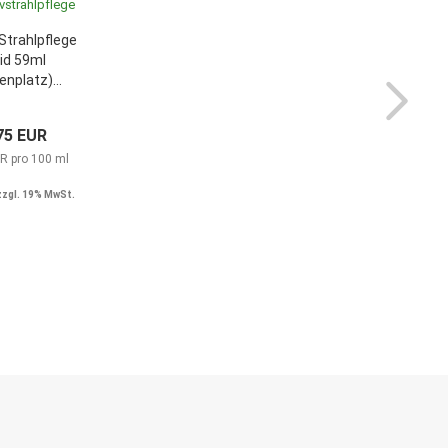
Strahlpflege
id 59ml
enplatz)...
75 EUR
R pro 100 ml
zzgl. 19% MwSt.