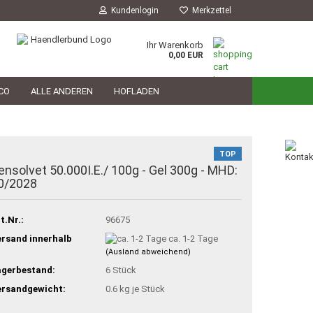
Kundenlogin
Merkzettel
Ihr Warenkorb
0,00 EUR
CO
ALLE ANDEREN
HOFLADEN
HOFLADEN
TIERARZT
PHILOSOPHIE
TOP
ensolvet 50.000I.E./ 100g - Gel 300g - MHD:
0/2028
t.Nr.:
96675
rsand innerhalb
ca. 1-2 Tage
(Ausland abweichend)
agerbestand:
6
Stück
ersandgewicht:
0.6
kg je Stück