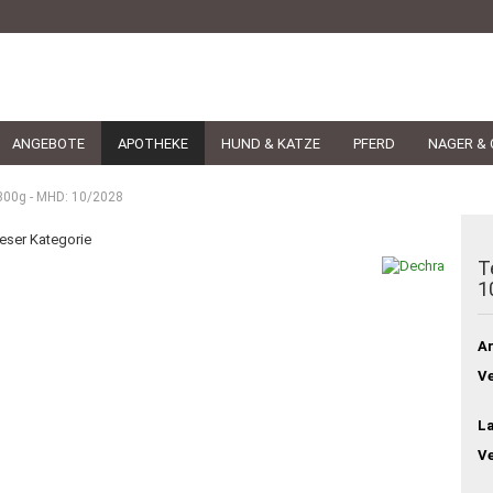
ANGEBOTE
APOTHEKE
HUND & KATZE
PFERD
NAGER & 
 300g - MHD: 10/2028
ieser Kategorie
T
1
Ar
Ve
L
V