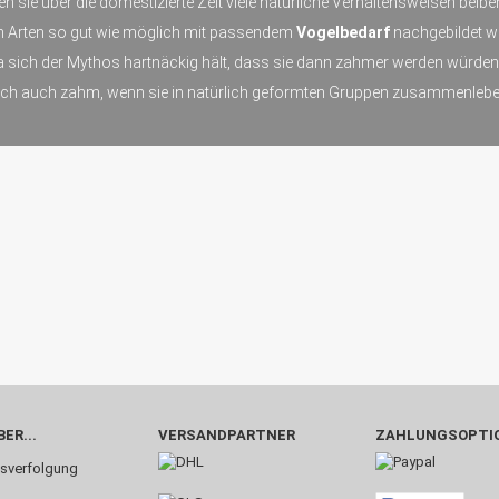
en sie über die domestizierte Zeit viele natürliche Verhaltensweisen bei
en Arten so gut wie möglich mit passendem
Vogelbedarf
nachgebildet w
da sich der Mythos hartnäckig hält, dass sie dann zahmer werden würde
och auch zahm, wenn sie in natürlich geformten Gruppen zusammenlebe
ER...
VERSANDPARTNER
ZAHLUNGSOPTI
sverfolgung