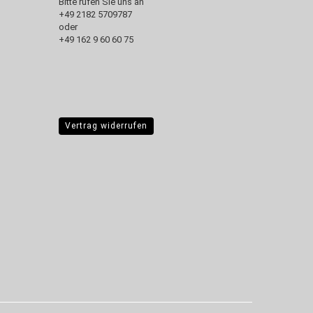
Bitte rufen Sie uns an
+49 2182 5709787‬
oder
+49 162 9 60 60 75
Vertrag widerrufen