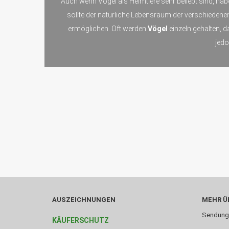
Auch wenn Vögel als Heimtiere sehr beliebt sind, hab
sollte der natürliche Lebensraum der verschieden
ermöglichen. Oft werden
Vögel
einzeln gehalten, 
jed
AUSZEICHNUNGEN
MEHR ÜB
Sendung
KÄUFERSCHUTZ