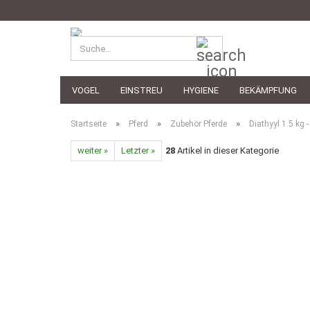
Suche...
VOGEL
EINSTREU
HYGIENE
BEKÄMPFUNG
»
»
»
Startseite
Pferd
Zubehör Pferde
Diathyyl 1.5 kg
weiter »
Letzter »
28
Artikel in dieser Kategorie