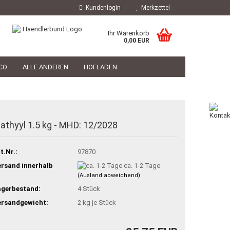
Kundenlogin
Merkzettel
Ihr Warenkorb
0,00 EUR
CO
ALLE ANDEREN
HOFLADEN
HOFLADEN
TIERARZT
PHILOSOPHIE
iathyyl 1.5 kg - MHD: 12/2028
t.Nr.:
97870
rsand innerhalb
ca. 1-2 Tage
(Ausland abweichend)
agerbestand:
4
Stück
ersandgewicht:
2
kg je Stück