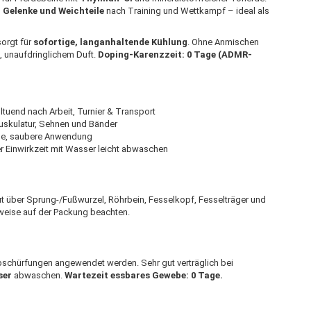
 Gelenke und Weichteile
nach Training und Wettkampf – ideal als
sorgt für
sofortige, langanhaltende Kühlung
. Ohne Anmischen
 unaufdringlichem Duft.
Doping-Karenzzeit: 0 Tage (ADMR-
ltuend nach Arbeit, Turnier & Transport
Muskulatur, Sehnen und Bänder
che, saubere Anwendung
er Einwirkzeit mit Wasser leicht abwaschen
ut über Sprung-/Fußwurzel, Röhrbein, Fesselkopf, Fesselträger und
weise auf der Packung beachten.
abschürfungen angewendet werden. Sehr gut verträglich bei
ser
abwaschen.
Wartezeit essbares Gewebe: 0 Tage.