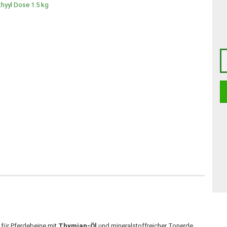
für Pferdebeine mit
Thymian-Öl
und mineralstoffreicher Tonerde.