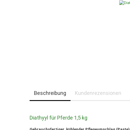
Beschreibung
Kundenrezensionen
Diathyyl für Pferde 1,5 kg
Gebrauchsfertiger, kühlender Pflegeumschlag (Paste)