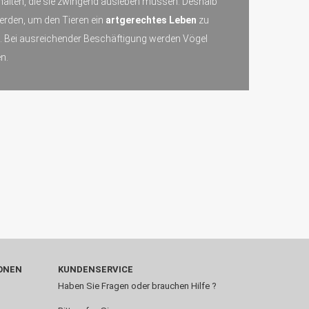
behalten, die sie zwingend ausleben müssen. Deshalb
erden, um den Tieren ein
artgerechtes Leben
zu
n. Bei ausreichender Beschäftigung werden Vögel
n.
ONEN
KUNDENSERVICE
Haben Sie Fragen oder brauchen Hilfe ?