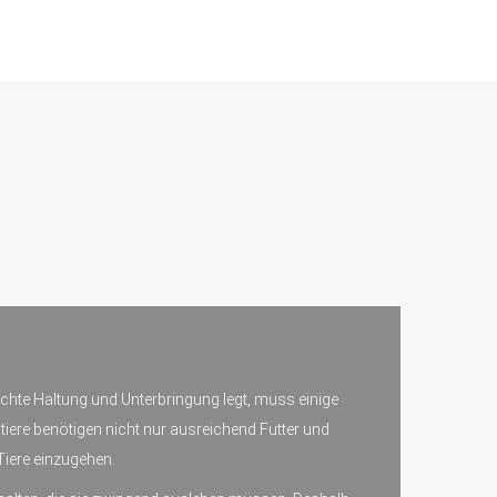
echte Haltung und Unterbringung legt, muss einige
tiere benötigen nicht nur ausreichend Futter und
Tiere einzugehen.