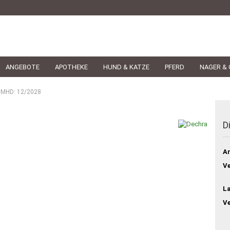
ANGEBOTE
APOTHEKE
HUND & KATZE
PFERD
NAGER & 
 - MHD: 12/2028
D
Ar
Ve
L
V