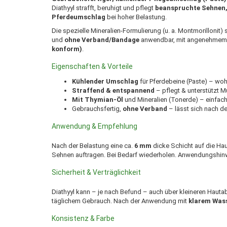
Diathyyl strafft, beruhigt und pflegt
beanspruchte Sehnen,
Pferdeumschlag
bei hoher Belastung.
Die spezielle Mineralien-Formulierung (u. a. Montmorillonit) 
und
ohne Verband/Bandage
anwendbar, mit angenehmem,
konform)
.
Eigenschaften & Vorteile
Kühlender Umschlag
für Pferdebeine (Paste) – woh
Straffend & entspannend
– pflegt & unterstützt 
Mit Thymian-Öl
und Mineralien (Tonerde) – einfa
Gebrauchsfertig,
ohne Verband
– lässt sich nach d
Anwendung & Empfehlung
Nach der Belastung eine ca.
6 mm
dicke Schicht auf die Ha
Sehnen auftragen. Bei Bedarf wiederholen. Anwendungshin
Sicherheit & Verträglichkeit
Diathyyl kann – je nach Befund – auch über kleineren Haut
täglichem Gebrauch. Nach der Anwendung mit
klarem Was
Konsistenz & Farbe