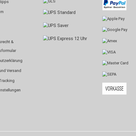
tipps
um
srecht &
sformular
utzerklärung
und Versand
Tracking
instellungen