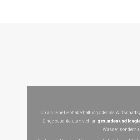
Ob als reine Liebhaberhaltung oder als Wirtschaftsg
Dinge beachten, um sich an
gesunden und langle
Wasser, sondern au