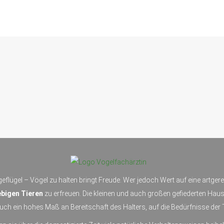
eflügel – Vögel zu halten bringt Freude. Wer jedoch Wert auf eine artger
bigen Tieren
zu erfreuen. Die kleinen und auch großen gefiederten Haus
ch ein hohes Maß an Bereitschaft des Halters, auf die Bedürfnisse der 