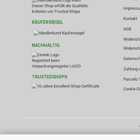
Dieser Shop erfüllt die Qualitäts-
Impress
kriterien von Trusted Shops
Kontakt
KÄUFERSIEGEL
AGB
Widerruf
NACHHALTIG
Widerruf
Datensch
Registriert beim
Verpackungsregister LUCID
Zahlung 
TRUSTEDSHOPS
Parcello 
Cookie Ei
Ausgewählte Top-Bewertungen für www.avi-complete.de