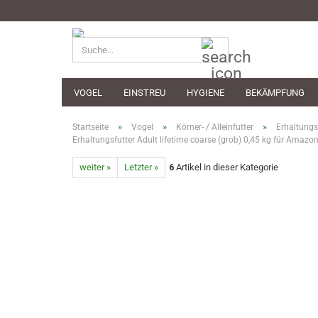
Suche...
VOGEL
EINSTREU
HYGIENE
BEKÄMPFUNG
»
»
»
Startseite
Vogel
Körner- / Alleinfutter
Erhaltungs
Erhaltungsfutter Adult lifetime coarse (grob) 0,45 kg für Amaz
weiter »
Letzter »
6
Artikel in dieser Kategorie