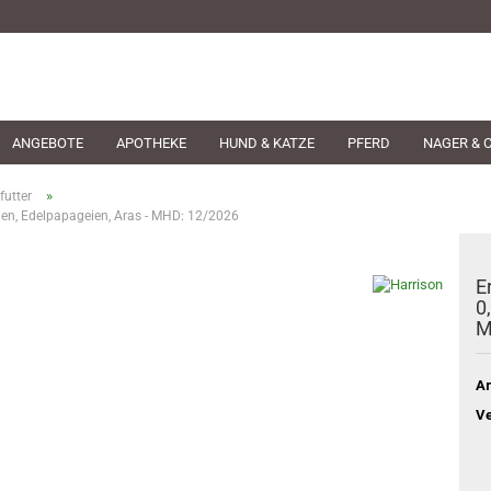
ANGEBOTE
APOTHEKE
HUND & KATZE
PFERD
NAGER & 
»
futter
onen, Edelpapageien, Aras - MHD: 12/2026
E
0
M
Ar
Ve