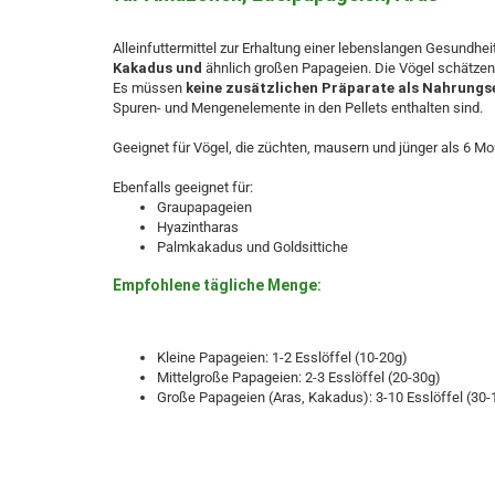
Alleinfuttermittel zur Erhaltung einer lebenslangen Gesundheit
Kakadus und
ähnlich großen Papageien. Die Vögel schätzen
Es müssen
keine zusätzlichen Präparate als Nahrung
Spuren- und Mengenelemente in den Pellets enthalten sind.
Geeignet für Vögel, die züchten, mausern und jünger als 6 Mo
Ebenfalls geeignet für:
Graupapageien
Hyazintharas
Palmkakadus und Goldsittiche
Empfohlene tägliche Menge:
Kleine Papageien: 1-2 Esslöffel (10-20g)
Mittelgroße Papageien: 2-3 Esslöffel (20-30g)
Große Papageien (Aras, Kakadus): 3-10 Esslöffel (30-