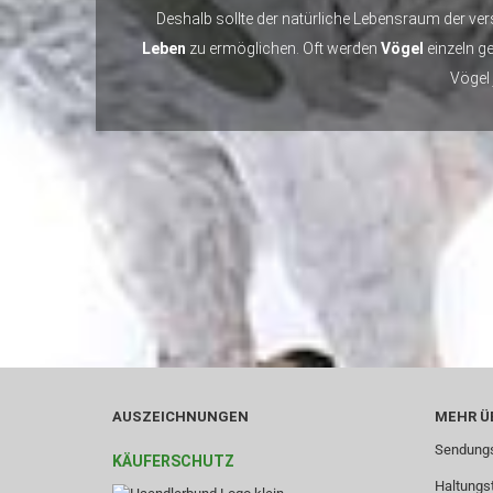
Deshalb sollte der natürliche Lebensraum der v
Leben
zu ermöglichen. Oft werden
Vögel
einzeln g
Vögel
AUSZEICHNUNGEN
MEHR ÜB
Sendungs
KÄUFERSCHUTZ
Haltungs