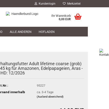
Kundenlogin
Merkzettel
Ihr Warenkorb
0,00 EUR
CO
ALLE ANDEREN
HOFLADEN
HOFLADEN
TIERARZT
PHILOSOPHIE
rhaltungsfutter Adult lifetime coarse (grob)
,45 kg für Amazonen, Edelpapageien, Aras -
HD: 12/2026
t.Nr.:
95227
rsand innerhalb
ca. 3-4 Tage
(Ausland abweichend)