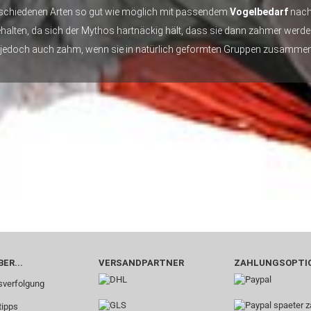
erschiedenen Arten so gut wie möglich mit passendem
Vogelbedarf
nachg
ehalten, da sich der Mythos hartnäckig hält, dass sie dann zahmer wer
 jedoch auch zahm, wenn sie in natürlich geformten Gruppen zusammen
ER...
VERSANDPARTNER
ZAHLUNGSOPTI
verfolgung
tipps