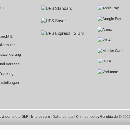
um
srecht &
sformular
utzerklärung
und Versand
Tracking
nstellungen
avi-complete GbR |
Impressum
|
Datenschutz
| Onlineshop by Gambio.de © 202