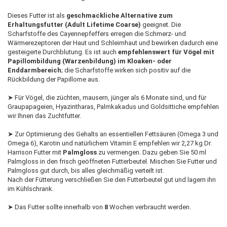
Dieses Futter ist als
geschmackliche Alternative zum
Erhaltungsfutter (Adult Lifetime Coarse)
geeignet. Die
Scharfstoffe des Cayennepfeffers erregen die Schmerz- und
Wärmerezeptoren der Haut und Schleimhaut und bewirken dadurch eine
gesteigerte Durchblutung. Es ist auch
empfehlenswert für Vögel mit
Papillombildung (Warzenbildung) im Kloaken- oder
Enddarmbereich
; die Scharfstoffe wirken sich positiv auf die
Rückbildung der Papillome aus.
➤ Für Vögel, die züchten, mausern, jünger als 6 Monate sind, und für
Graupapageien, Hyazintharas, Palmkakadus und Goldsittiche empfehlen
wir Ihnen das Zuchtfutter.
➤ Zur Optimierung des Gehalts an essentiellen Fettsäuren (Omega 3 und
Omega 6), Karotin und natürlichem Vitamin E empfehlen wir 2,27 kg Dr.
Harrison Futter mit
Palmgloss
zu vermengen. Dazu geben Sie 50 ml
Palmgloss in den frisch geöffneten Futterbeutel. Mischen Sie Futter und
Palmgloss gut durch, bis alles gleichmäßig verteilt ist.
Nach der Fütterung verschließen Sie den Futterbeutel gut und lagern ihn
im Kühlschrank.
➤ Das Futter sollte innerhalb von
8
Wochen verbraucht werden.