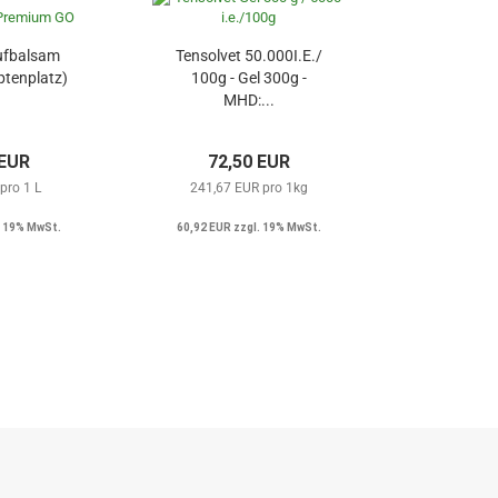
ufbalsam
Tensolvet 50.000I.E./
tenplatz)
100g - Gel 300g -
MHD:...
 EUR
72,50 EUR
pro 1 L
241,67 EUR pro 1kg
. 19% MwSt.
60,92 EUR zzgl. 19% MwSt.