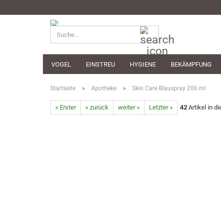
Suche...
VOGEL
EINSTREU
HYGIENE
BEKÄMPFUNG
»
»
Startseite
Apotheke
Skin Care Blauspray 200 ml
« Erster
« zurück
weiter »
Letzter »
42
Artikel in d