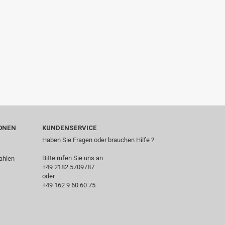
ONEN
KUNDENSERVICE
Haben Sie Fragen oder brauchen Hilfe ?
Bitte rufen Sie uns an
+49 2182 5709787‬
oder
+49 162 9 60 60 75