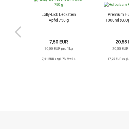
Lolly-Lick Leckstein
Premium H
Apfel 750 g
1000ml (G.Op
7,50 EUR
20,55
10,00 EUR pro 1kg
20,55 EUR 
7,01 EUR zzgl. 7% MwSt.
17,27 EUR zzgl