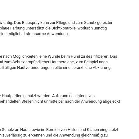
ichtig. Das Blauspray kann zur Pflege und zum Schutz gereizter
blaue Färbung unterstützt die Sichtkontrolle, wodurch unnötig
 eine möglichst stressarme Anwendung.
r nach Möglichkeiten, eine Wunde beim Hund zu desinfizieren. Das
e und zum Schutz empfindlicher Hautbereiche, zum Beispiel nach
ffälligen Hautveränderungen sollte eine tierärztliche Abklärung
r Hautpartien genutzt werden. Aufgrund des intensiven
e behandelten Stellen nicht unmittelbar nach der Anwendung abgeleckt
m Schutz an Haut sowie im Bereich von Hufen und Klauen eingesetzt
llen zuverlässig zu erkennen und die Anwendung gleichmäßig zu