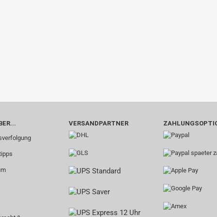
ER...
VERSANDPARTNER
ZAHLUNGSOPTI
verfolgung
tipps
um