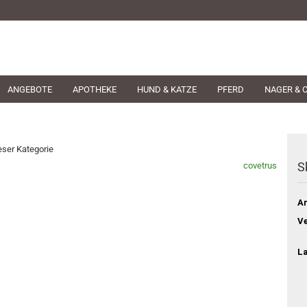
ANGEBOTE
APOTHEKE
HUND & KATZE
PFERD
NAGER & 
ieser Kategorie
S
covetrus
Ar
Ve
L