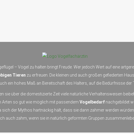
eflügel – Vögel zu halten bringt Freude. Wer jedoch Wert auf eine artger
bigen Tieren
zu erfreuen. Die kleinen und auch großen gefiederten Haus
ch ein hohes Maß an Bereitschaft des Halters, auf die Bedürfnisse der 
en sie über die domestizierte Zeit viele natürliche Verhaltensweisen bei
en Arten so gut wie möglich mit passendem
Vogelbedarf
nachgebildet w
da sich der Mythos hartnäckig hält, dass sie dann zahmer werden würde
och auch zahm, wenn sie in natürlich geformten Gruppen zusammenlebe