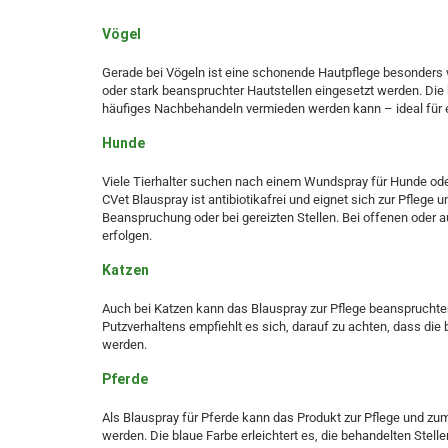
Vögel
Gerade bei Vögeln ist eine schonende Hautpflege besonders w
oder stark beanspruchter Hautstellen eingesetzt werden. Die 
häufiges Nachbehandeln vermieden werden kann – ideal für
Hunde
Viele Tierhalter suchen nach einem Wundspray für Hunde ode
CVet Blauspray ist antibiotikafrei und eignet sich zur Pfleg
Beanspruchung oder bei gereizten Stellen. Bei offenen oder au
erfolgen.
Katzen
Auch bei Katzen kann das Blauspray zur Pflege beanspruchte
Putzverhaltens empfiehlt es sich, darauf zu achten, dass di
werden.
Pferde
Als Blauspray für Pferde kann das Produkt zur Pflege und zu
werden. Die blaue Farbe erleichtert es, die behandelten Ste