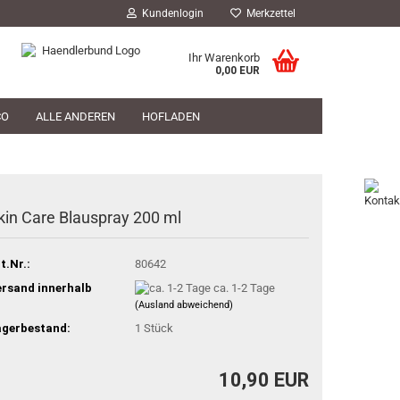
Kundenlogin
Merkzettel
Ihr Warenkorb
0,00 EUR
CO
ALLE ANDEREN
HOFLADEN
HOFLADEN
TIERARZT
PHILOSOPHIE
kin Care Blauspray 200 ml
t.Nr.:
80642
rsand innerhalb
ca. 1-2 Tage
(Ausland abweichend)
agerbestand:
1
Stück
10,90 EUR