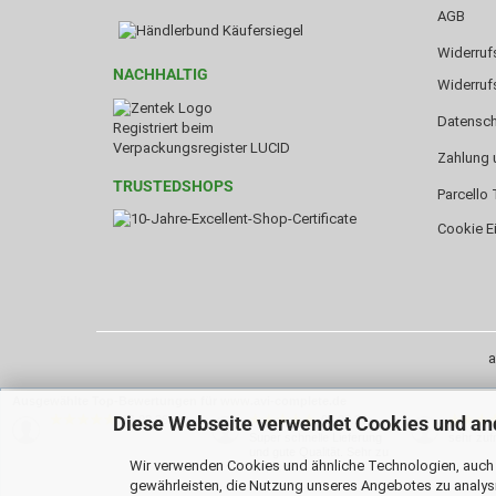
AGB
Widerruf
NACHHALTIG
Widerruf
Datensch
Registriert beim
Verpackungsregister LUCID
Zahlung 
TRUSTEDSHOPS
Parcello 
Cookie E
a
Ausgewählte Top-Bewertungen für www.avi-complete.de
Diese Webseite verwendet Cookies und an
06.08.26
04.08.26
▼
▼
Super schnelle Lieferung
sehr zuf
und gute Qualität. Sehr zu
Wir verwenden Cookies und ähnliche Technologien, auch v
empfehlen
gewährleisten, die Nutzung unseres Angebotes zu analysi