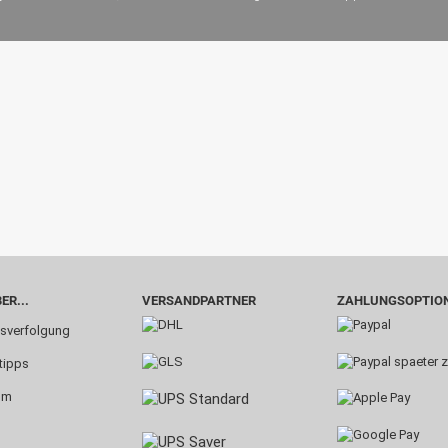
ER...
VERSANDPARTNER
ZAHLUNGSOPTIO
sverfolgung
tipps
um