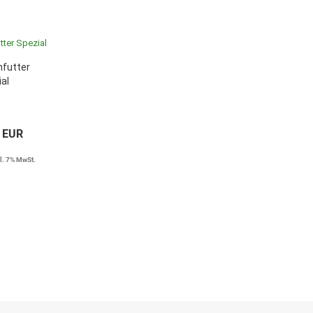
nfutter
al
8 EUR
l. 7% MwSt.