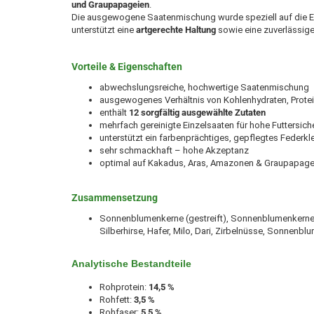
und Graupapageien
.
Die ausgewogene Saatenmischung wurde speziell auf die 
unterstützt eine
artgerechte Haltung
sowie eine zuverlässige
Vorteile & Eigenschaften
abwechslungsreiche, hochwertige Saatenmischung
ausgewogenes Verhältnis von Kohlenhydraten, Protei
enthält
12 sorgfältig ausgewählte Zutaten
mehrfach gereinigte Einzelsaaten für hohe Futtersich
unterstützt ein farbenprächtiges, gepflegtes Federkl
sehr schmackhaft – hohe Akzeptanz
optimal auf Kakadus, Aras, Amazonen & Graupapag
Zusammensetzung
Sonnenblumenkerne (gestreift), Sonnenblumenkerne (
Silberhirse, Hafer, Milo, Dari, Zirbelnüsse, Sonnenbl
Analytische Bestandteile
Rohprotein:
14,5 %
Rohfett:
3,5 %
Rohfaser:
5,5 %