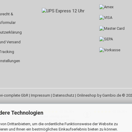
srecht &
sformular
utzerklärung
und Versand
Tracking
instellungen
vi-complete GbR |
Impressum
|
Datenschutz
| Onlineshop by Gambio.de © 20
dere Technologien
02.08.26
02.08.26
02.08.26
▼
▼
▼
rieden
Keine unnötig große
Verpackung, kein Plastik,
on Drittanbietern, um die ordentliche Funktionsweise der Website zu
flott dagewesen, danke
dafür!
eren und Ihnen ein bestmögliches Einkaufserlebnis bieten zu können.