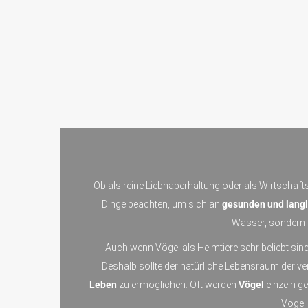
Ob als reine Liebhaberhaltung oder als Wirtschafts
Dinge beachten, um sich an
gesunden und langl
Wasser, sondern a
Auch wenn Vögel als Heimtiere sehr beliebt sind
Deshalb sollte der natürliche Lebensraum der 
Leben
zu ermöglichen. Oft werden
Vögel
einzeln g
Vögel