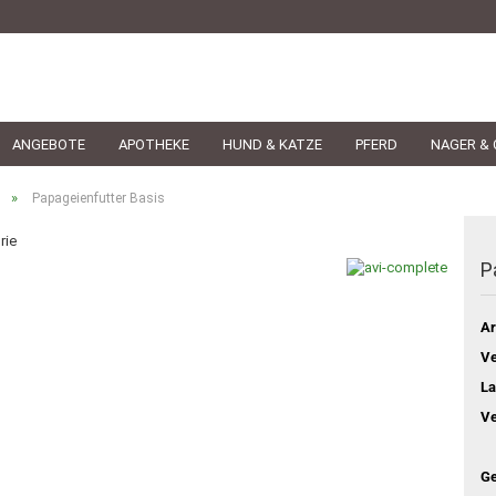
ANGEBOTE
APOTHEKE
HUND & KATZE
PFERD
NAGER & 
»
Papageienfutter Basis
rie
P
Ar
Ve
La
Ve
Ge