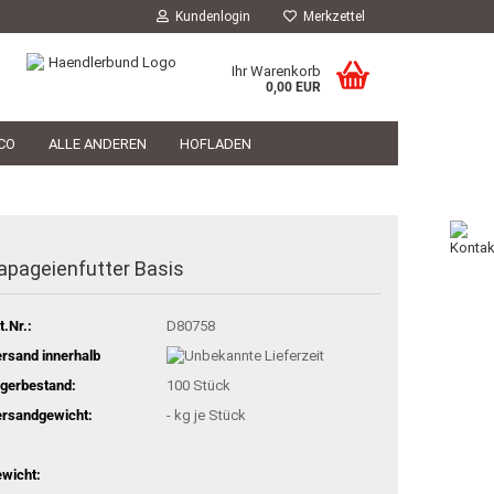
Kundenlogin
Merkzettel
Ihr Warenkorb
0,00 EUR
CO
ALLE ANDEREN
HOFLADEN
HOFLADEN
TIERARZT
PHILOSOPHIE
apageienfutter Basis
t.Nr.:
D80758
rsand innerhalb
gerbestand:
100
Stück
rsandgewicht:
-
kg je Stück
wicht: