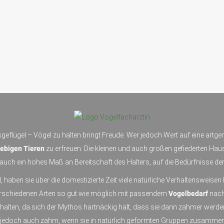
geflügel – Vögel zu halten bringt Freude. Wer jedoch Wert auf eine artg
ebigen Tieren
zu erfreuen. Die kleinen und auch großen gefiederten Haus
uch ein hohes Maß an Bereitschaft des Halters, auf die Bedürfnisse der
, haben sie über die domestizierte Zeit viele natürliche Verhaltensweise
verschiedenen Arten so gut wie möglich mit passendem
Vogelbedarf
nach
ehalten, da sich der Mythos hartnäckig hält, dass sie dann zahmer wer
 jedoch auch zahm, wenn sie in natürlich geformten Gruppen zusammen