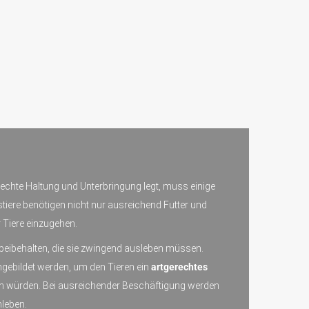
erechte Haltung und Unterbringung legt, muss einige
tiere benötigen nicht nur ausreichend Futter und
 Tiere einzugehen.
n beibehalten, die sie zwingend ausleben müssen.
gebildet werden, um den Tieren ein
artgerechtes
den würden. Bei ausreichender Beschäftigung werden
leben.