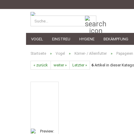
Suche...
VOGEL
EINSTREU
HYGIENE
BEKÄMPFUNG
»
»
»
Startseite
Vogel
Körner- / Alleinfutter
Papageien
« zurück
weiter »
Letzter »
6
Artikel in dieser Katego