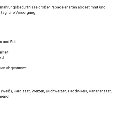
Ernährungsbedürfnisse großer Papageienarten abgestimmt und
 tägliche Versorgung.
n und Fett
erheit
eid
eien abgestimmt
weiß), Kardisaat, Weizen, Buchweizen, Paddy-Reis, Kanariensaat,
umenöl