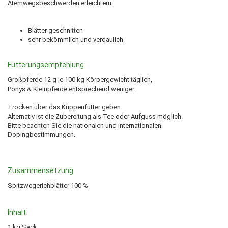
Atemwegsbeschwerden erleichtern
Blätter geschnitten
sehr bekömmlich und verdaulich
Fütterungsempfehlung
Großpferde 12 g je 100 kg Körpergewicht täglich,
Ponys & Kleinpferde entsprechend weniger.
Trocken über das Krippenfutter geben.
Alternativ ist die Zubereitung als Tee oder Aufguss möglich.
Bitte beachten Sie die nationalen und internationalen
Dopingbestimmungen.
Zusammensetzung
Spitzwegerichblätter 100 %
Inhalt
1 kg Sack