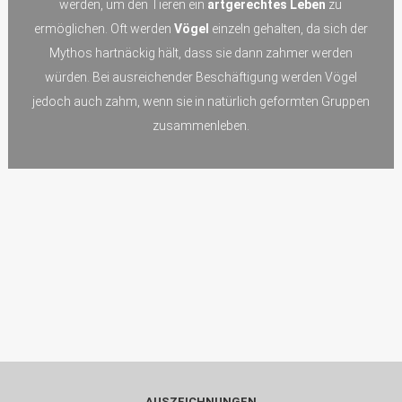
werden, um den Tieren ein
artgerechtes Leben
zu
ermöglichen. Oft werden
Vögel
einzeln gehalten, da sich der
Mythos hartnäckig hält, dass sie dann zahmer werden
würden. Bei ausreichender Beschäftigung werden Vögel
jedoch auch zahm, wenn sie in natürlich geformten Gruppen
zusammenleben.
AUSZEICHNUNGEN