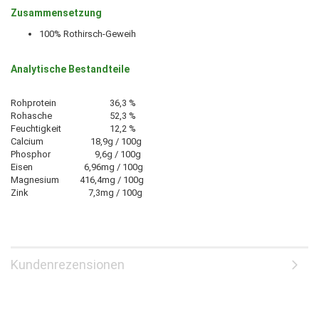
Zusammensetzung
100% Rothirsch-Geweih
Analytische Bestandteile
Rohprotein
36,3 %
Rohasche
52,3 %
Feuchtigkeit
12,2 %
Calcium
18,9g / 100g
Phosphor
9,6g / 100g
Eisen
6,96mg / 100g
Magnesium
416,4mg / 100g
Zink
7,3mg / 100g
Kundenrezensionen