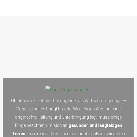
Ob als reine Liebhaberhaltung oder als Wirtschaftsgeflügel –
Vögel zu halten bringt Freude. Wer jedoch Wert auf eine
artgerechte Haltung und Unterbringung legt, muss einige
Dinge beachten, um sich an
gesunden und langlebigen
Tieren
zu erfreuen. Die kleinen und auch großen gefiederten