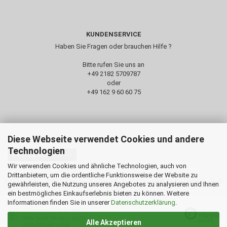
KUNDENSERVICE
Haben Sie Fragen oder brauchen Hilfe ?
Bitte rufen Sie uns an
+49 2182 5709787‬
oder
+49 162 9 60 60 75
Diese Webseite verwendet Cookies und andere
Technologien
Vertrag widerrufen
Wir verwenden Cookies und ähnliche Technologien, auch von
Drittanbietern, um die ordentliche Funktionsweise der Website zu
avi-complete GbR |
Impressum
|
Datenschutz
| Onlineshop by Gambio.de ©
gewährleisten, die Nutzung unseres Angebotes zu analysieren und Ihnen
2020
ein bestmögliches Einkaufserlebnis bieten zu können. Weitere
Ausgewählte Top-Bewertungen für www.avi-complete.de
Informationen finden Sie in unserer
Datenschutzerklärung
.
08.08.26
▼
Sehr guter Service, große
Alle Akzeptieren
Auswahl und relativ