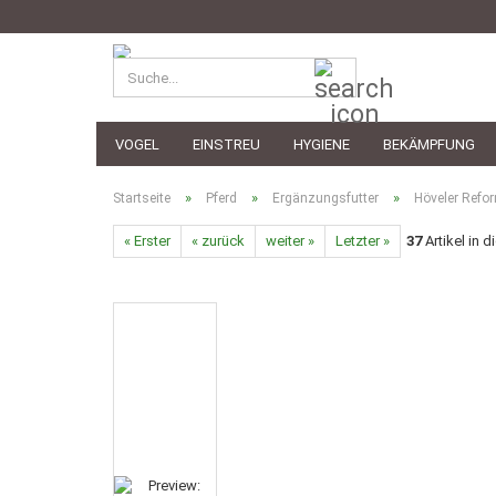
Suche...
VOGEL
EINSTREU
HYGIENE
BEKÄMPFUNG
»
»
»
Startseite
Pferd
Ergänzungsfutter
Höveler Refo
« Erster
« zurück
weiter »
Letzter »
37
Artikel in d