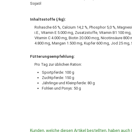
Sojaöl
Inhaltsstoffe (/kg):
Rohasche 65 %, Calcium 14,2 %, Phosphor 5,0 %, Magnesium
i.E., Vitamin E 5.000 mg, Zusatzstoffe, Vitamin B1 100 m
Vitamin C 4.000 mg, Biotin 20.000 mcg, Nicotinsäure 800 
4.800 mg, Mangan 1.500 mg, Kupfer 600 mg, Jod 25 mg, 
Fütterungsempfehlung:
Pro Tag zur üblichen Ration:
Sportpferde: 100 g
Zuchtpferde: 150 g
Jährlinge und Kleinpferde: 80 g
Fohlen und Ponys: 50 g
Kunden, welche diesen Artikel bestellten, haben auch 