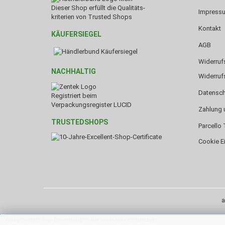
Dieser Shop erfüllt die Qualitäts-
Impress
kriterien von Trusted Shops
Kontakt
KÄUFERSIEGEL
AGB
Widerruf
NACHHALTIG
Widerruf
Datensch
Registriert beim
Verpackungsregister LUCID
Zahlung 
TRUSTEDSHOPS
Parcello 
Cookie E
a
Ausgewählte Top-Bewertungen für www.avi-complete.de