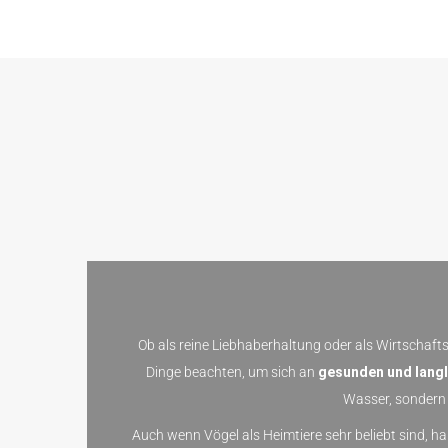
Ob als reine Liebhaberhaltung oder als Wirtschaft
Dinge beachten, um sich an
gesunden und langl
Wasser, sondern 
Auch wenn Vögel als Heimtiere sehr beliebt sind, ha