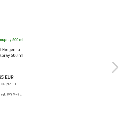
 Fliegen- u.
pray 500 ml
95 EUR
EUR pro 1 L
zzgl. 19% MwSt.