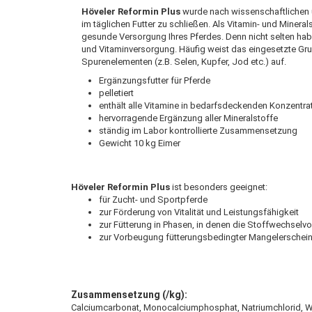
Höveler Reformin Plus
wurde nach wissenschaftlichen 
im täglichen Futter zu schließen. Als Vitamin- und Mine
gesunde Versorgung Ihres Pferdes. Denn nicht selten habe
und Vitaminversorgung. Häufig weist das eingesetzte Gr
Spurenelementen (z.B. Selen, Kupfer, Jod etc.) auf.
Ergänzungsfutter für Pferde
pelletiert
enthält alle Vitamine in bedarfsdeckenden Konzentra
hervorragende Ergänzung aller Mineralstoffe
ständig im Labor kontrollierte Zusammensetzung
Gewicht 10 kg Eimer
Höveler Reformin Plus
ist besonders geeignet:
für Zucht- und Sportpferde
zur Förderung von Vitalität und Leistungsfähigkeit
zur Fütterung in Phasen, in denen die Stoffwechselvo
zur Vorbeugung fütterungsbedingter Mangelerschei
Zusammensetzung (/kg):
Calciumcarbonat, Monocalciumphosphat, Natriumchlorid, W