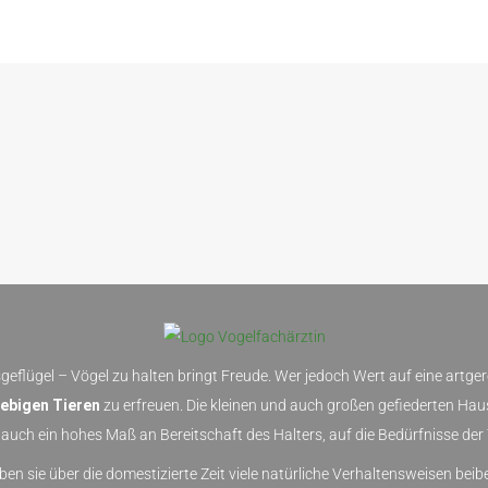
sgeflügel – Vögel zu halten bringt Freude. Wer jedoch Wert auf eine artge
ebigen Tieren
zu erfreuen. Die kleinen und auch großen gefiederten Hau
auch ein hohes Maß an Bereitschaft des Halters, auf die Bedürfnisse der 
ben sie über die domestizierte Zeit viele natürliche Verhaltensweisen be