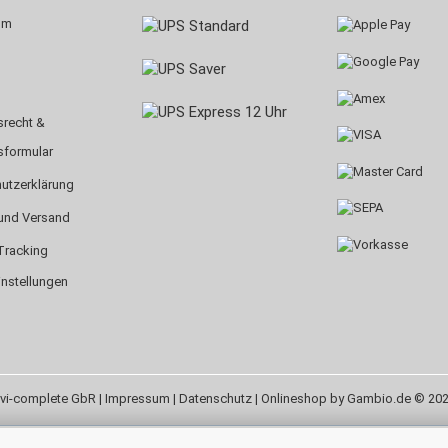
um
srecht &
sformular
utzerklärung
und Versand
Tracking
instellungen
vi-complete GbR |
Impressum
|
Datenschutz
| Onlineshop by Gambio.de © 20