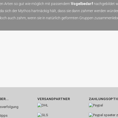
nen Arten so gut wie möglich mit passendem
Vogelbedarf
nachgebildet w
 da sich der Mythos hartnäckig hält, dass sie dann zahmer werden würd
doch auch zahm, wenn sie in natürlich geformten Gruppen zusammenleb
ER...
VERSANDPARTNER
ZAHLUNGSOPTI
sverfolgung
tipps