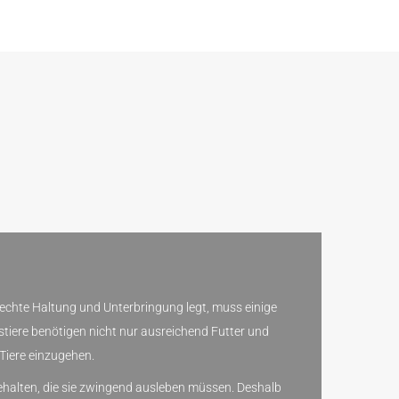
rechte Haltung und Unterbringung legt, muss einige
stiere benötigen nicht nur ausreichend Futter und
Tiere einzugehen.
ibehalten, die sie zwingend ausleben müssen. Deshalb