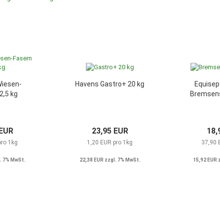
Wiesen-
Havens Gastro+ 20 kg
Equisept
2,5 kg
Bremsens
 EUR
23,95 EUR
18,
pro 1kg
1,20 EUR pro 1kg
37,90 
. 7% MwSt.
22,38 EUR zzgl. 7% MwSt.
15,92 EUR 