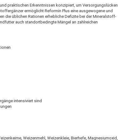
und praktischen Erkenntnissen konzipiert, um Versorgungslücken
ralstoffergänzer ermöglicht Reformin Plus eine ausgewogene und
n die üblichen Rationen erhebliche Defizite bei der Mineralstoff-
undfutter auch standortbedingte Mängel an zahlreichen
tionen
rgänge intensiviert sind
nungen
eizenkeime, Weizenmehl, Weizenkleie, Bierhefe, Magnesiumoxid,