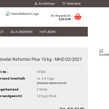
Kundenlogin
Merkzettel
Ihr Warenkorb
0,00 EUR
CO
ALLE ANDEREN
HOFLADEN
HOFLADEN
TIERARZT
PHILOSOPHIE
öveler Reformin Plus 10 kg - MHD:02/2027
t.Nr.:
97528
rsand innerhalb
ca. 3-4 Tage
(Ausland abweichend)
agerbestand:
2
Stück
ersandgewicht:
12
kg je Stück