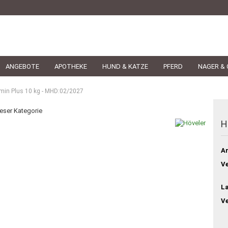
ANGEBOTE
APOTHEKE
HUND & KATZE
PFERD
NAGER & 
rmin Plus 10 kg - MHD:02/2027
ieser Kategorie
H
Ar
Ve
L
V