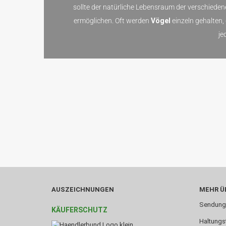
sollte der natürliche Lebensraum der verschiede
ermöglichen. Oft werden
Vögel
einzeln gehalten,
je
AUSZEICHNUNGEN
MEHR ÜB
Sendung
KÄUFERSCHUTZ
Haltungs