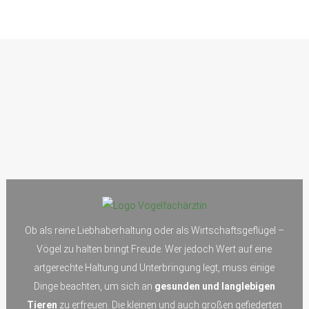
Ob als reine Liebhaberhaltung oder als Wirtschaftsgeflügel –
Vögel zu halten bringt Freude. Wer jedoch Wert auf eine
artgerechte Haltung und Unterbringung legt, muss einige
Dinge beachten, um sich an
gesunden und langlebigen
Tieren
zu erfreuen. Die kleinen und auch großen gefiederten