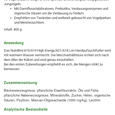
Jungvögeln.
Mit Darmflorastabilisatoren, Prebiotika, Verdauungsenzymen und
organische Säuren um die Verdauung zu fördern.
Empfohlen von Tierärzten und weltweit gebraucht von Vogelparken
und Meisterzüchtern.
Inhalt: 800 g
Anwendung
Das NutriBird A19/A19 High Energy/A21/A18 Lori Handaufzuchtfutter wird
mit warmem Wasser vermischt. Die Mischverhältnisse richten sich nach
dem Alter der Küken und sind genau einzuhalten.
Bei den ersten Zubereitungen empfiehlt es sich, die Mengen strikt zu
bemessen.
Zusammensetzung
Bäckereierzeugnisse, pflanzliche Eiweißextrakte, Öle und Fette,
pflanzliche Nebenerzeugnisse, Mineralstoffe, Zucker, Hefen, organische
Säuren, Psyllium, Mannan-Oligosacharide (1000 mg/kg), Lecithin
Analytische Bestandteile