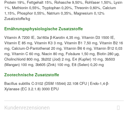
Protein 19%, Fettgehalt 15%, Rohasche 9,50%, Rohfaser 1,50%, Lysin
1%, Methionin 0,55%, Tryptophan 0,20%, Threonin 0,60%, Calcium
1,15%, Phosphor 0,55%, Natrium 0,35%, Magnesium 0,12%
Zusatzstoffe/kg
Ernährungsphysiologische Zusatzstoffe
Vitamin A 7200 IE, 3a160a β-Karotin 4,35 mg, Vitamin D3 1500 IE,
Vitamin E 85 mg, Vitamin K3 3 mg, Vitamin B1 7,50 mg, Vitamin B2 16
mg, Calcium-D-Pantothenat 20 mg, Vitamin B6 6 mg, Vitamin B12 0,03
mg, Vitamin C 60 mg, Niacin 80 mg, Folsäure 1,50 mg, Biotin 280 µg,
Cholinchlorid 800 mg, 3b202 (Jod) 2 mg, E4 (Kupfer) 10 mg, 3b503
(Mangan) 100 mg, 3b605 (Zink) 100 mg, E8 (Selen) 0,20 mg
Zootechnische Zusatzstoffe
Bacillus subtilis C-3102 (DSM 15544) 22.108 CFU | Endo-1,4-β-
Xylanase (EC 3.2.1.8) 3000 EPU
Kundenrezensionen