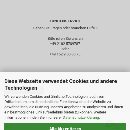
KUNDENSERVICE
Haben Sie Fragen oder brauchen Hilfe ?
Bitte rufen Sie uns an
+49 2182 5709787‬
oder
+49 162 9 60 60 75
Diese Webseite verwendet Cookies und andere
Technologien
Vertrag widerrufen
Wir verwenden Cookies und ähnliche Technologien, auch von
Drittanbietern, um die ordentliche Funktionsweise der Website zu
avi-complete GbR |
Impressum
|
Datenschutz
| Onlineshop by Gambio.de ©
gewährleisten, die Nutzung unseres Angebotes zu analysieren und Ihnen
2020
ein bestmögliches Einkaufserlebnis bieten zu können. Weitere
Ausgewählte Top-Bewertungen für www.avi-complete.de
Informationen finden Sie in unserer
Datenschutzerklärung
.
06.08.26
▼
Alle Akzeptieren