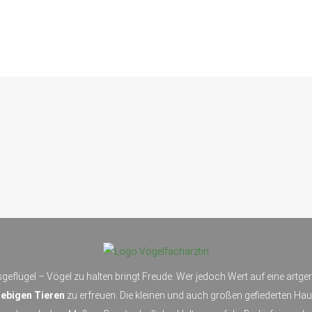
geflügel – Vögel zu halten bringt Freude. Wer jedoch Wert auf eine artg
ebigen Tieren
zu erfreuen. Die kleinen und auch großen gefiederten Hau