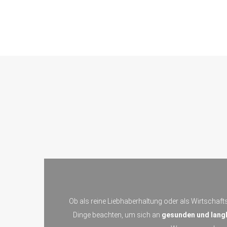
Ob als reine Liebhaberhaltung oder als Wirtschafts
Dinge beachten, um sich an
gesunden und langl