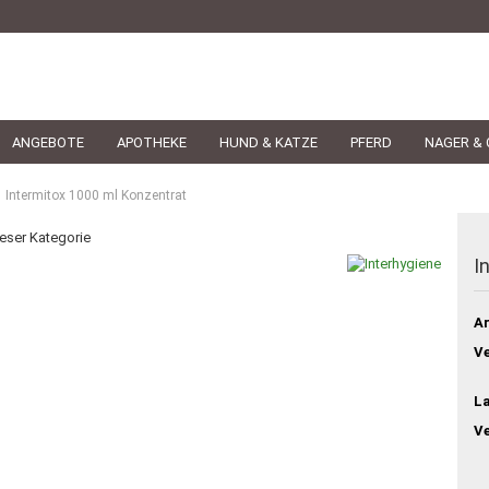
ANGEBOTE
APOTHEKE
HUND & KATZE
PFERD
NAGER & 
Intermitox 1000 ml Konzentrat
ieser Kategorie
I
Ar
Ve
L
V