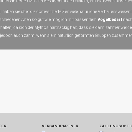
uch ein hohes Maß an Bereitschaft des Halters, auf die Bedürfnisse der
, haben sie über die domestizierte Zeit viele natürliche Verhaltensweise
erschiedenen Arten so gut wie möglich mit passendem
Vogelbedarf
nachg
ehalten, da sich der Mythos hartnäckig hält, dass sie dann zahmer wer
 jedoch auch zahm, wenn sie in natürlich geformten Gruppen zusammen
ER...
VERSANDPARTNER
ZAHLUNGSOPTI