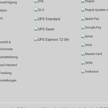
sverfolgung
tipps
um
srecht &
sformular
utzerklärung
und Versand
Tracking
instellungen