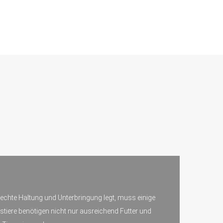
erechte Haltung und Unterbringung legt, muss einige
stiere benötigen nicht nur ausreichend Futter und