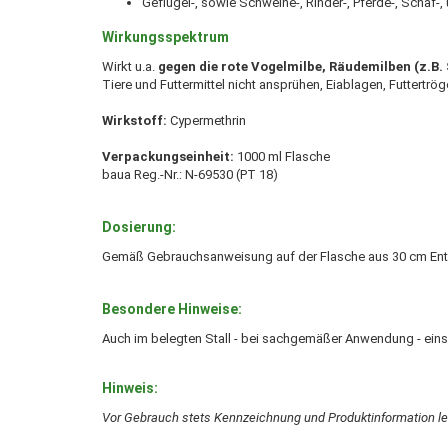
Geflügel-, sowie Schweine-, Rinder-, Pferde-, Schaf-, 
Wirkungsspektrum
Wirkt u.a.
gegen die rote Vogelmilbe, Räudemilben (z.B. 
Tiere und Futtermittel nicht ansprühen, Eiablagen, Futtertr
Wirkstoff:
Cypermethrin
Verpackungseinheit:
1000 ml Flasche
baua Reg.-Nr.: N-69530 (PT 18)
Dosierung:
Gemäß Gebrauchsanweisung auf der Flasche aus 30 cm Entf
Besondere Hinweise:
Auch im belegten Stall - bei sachgemäßer Anwendung - eins
Hinweis:
Vor Gebrauch stets Kennzeichnung und Produktinformation l