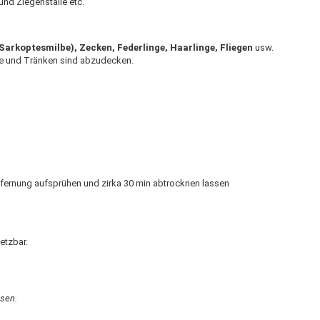
und Ziegenställe etc.
Sarkoptesmilbe), Zecken, Federlinge, Haarlinge, Fliegen
usw.
öge und Tränken sind abzudecken.
ernung aufsprühen und zirka 30 min abtrocknen lassen
etzbar.
esen.