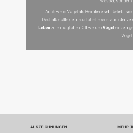
Wasser, sondern a
Auch wenn Vögel als Heimtiere sehr beliebt sind
Deshalb sollte der natürliche Lebensraum der v
Leben
zu ermöglichen. Oft werden
Vögel
einzeln g
Vögel
AUSZEICHNUNGEN
MEHR ÜB