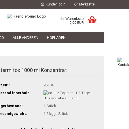
Kundenlogin
Merkzettel
Ihr Warenkorb
0,00 EUR
CO
ALLE ANDEREN
HOFLADEN
HOFLADEN
TIERARZT
PHILOSOPHIE
ntermitox 1000 ml Konzentrat
t.Nr.:
95104
rsand innerhalb
ca. 1-2 Tage
(Ausland abweichend)
agerbestand:
1
Stück
ersandgewicht:
1.5
kg je Stück