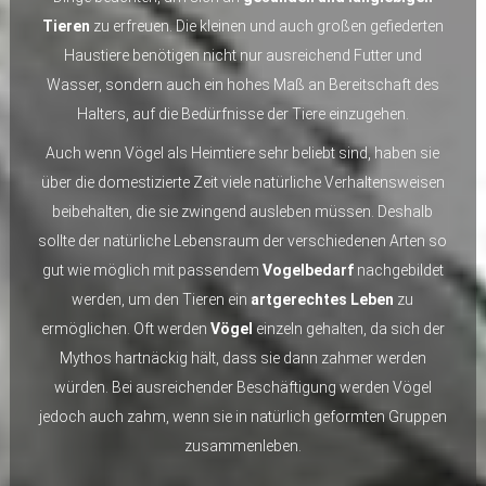
Tieren
zu erfreuen. Die kleinen und auch großen gefiederten
Haustiere benötigen nicht nur ausreichend Futter und
Wasser, sondern auch ein hohes Maß an Bereitschaft des
Halters, auf die Bedürfnisse der Tiere einzugehen.
Auch wenn Vögel als Heimtiere sehr beliebt sind, haben sie
über die domestizierte Zeit viele natürliche Verhaltensweisen
beibehalten, die sie zwingend ausleben müssen. Deshalb
sollte der natürliche Lebensraum der verschiedenen Arten so
gut wie möglich mit passendem
Vogelbedarf
nachgebildet
werden, um den Tieren ein
artgerechtes Leben
zu
ermöglichen. Oft werden
Vögel
einzeln gehalten, da sich der
Mythos hartnäckig hält, dass sie dann zahmer werden
würden. Bei ausreichender Beschäftigung werden Vögel
jedoch auch zahm, wenn sie in natürlich geformten Gruppen
zusammenleben.