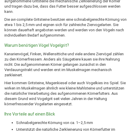
aufgenommene Gritsteine die mechanische Zerkleinerung der Körner
und tragen dazu bei, dass das Futter besser aufgeschlossen werden
kann.
Die avi-complete Gritsteine besitzen eine schnabelgerechte Körnung von
etwa 1 bis 2,5 mm und eignen sich für zahlreiche Ziervogelarten. Sie
können dauerhaft angeboten werden und werden von den Vögeln nach
individuellem Bedarf aufgenommen.
Warum benötigen Vögel Vogelgrit?
Kanarienvögel, Finken, Wellensittiche und viele andere Ziervögel zählen
zu den Körnerfressern. Anders als Säugetiere kauen sie ihre Nahrung
nicht. Die aufgenommenen Körner gelangen zunächst in den
Verdauungstrakt und werden erst im Muskelmagen mechanisch
zerkleinert.
Hier kommen Gritsteine, Magenkiesel oder auch Vogelkies ins Spiel. Sie
wirken im Muskelmagen ähnlich wie kleine Mahlsteine und unterstützen
die natürliche Verarbeitung des aufgenommenen Körnerfutters. Aus
diesem Grund wird Vogelgrit seit vielen Jahren in der Haltung
körnerfressender Vogelarten eingesetzt.
Ihre Vorteile auf einen Blick
Schnabelgerechte Körnung von ca. 1–2,5 mm
Unterstützt die natürliche Zerkleinerung von Körnerfutter im