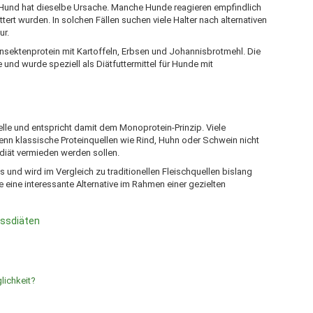
Hund hat dieselbe Ursache. Manche Hunde reagieren empfindlich
tert wurden. In solchen Fällen suchen viele Halter nach alternativen
ur.
nsektenprotein mit Kartoffeln, Erbsen und Johannisbrotmehl. Die
e und wurde speziell als Diätfuttermittel für Hunde mit
uelle und entspricht damit dem Monoprotein-Prinzip. Viele
enn klassische Proteinquellen wie Rind, Huhn oder Schwein nicht
diät vermieden werden sollen.
 und wird im Vergleich zu traditionellen Fleischquellen bislang
de eine interessante Alternative im Rahmen einer gezielten
ussdiäten
lichkeit?