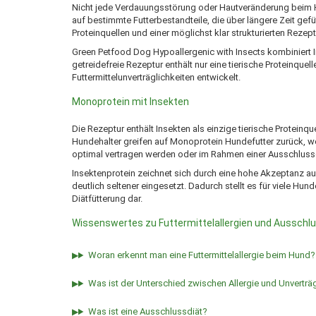
Nicht jede Verdauungsstörung oder Hautveränderung beim 
auf bestimmte Futterbestandteile, die über längere Zeit gefüt
Proteinquellen und einer möglichst klar strukturierten Rezept
Green Petfood Dog Hypoallergenic with Insects kombiniert I
getreidefreie Rezeptur enthält nur eine tierische Proteinquell
Futtermittelunverträglichkeiten entwickelt.
Monoprotein mit Insekten
Die Rezeptur enthält Insekten als einzige tierische Proteinq
Hundehalter greifen auf Monoprotein Hundefutter zurück, w
optimal vertragen werden oder im Rahmen einer Ausschluss
Insektenprotein zeichnet sich durch eine hohe Akzeptanz aus
deutlich seltener eingesetzt. Dadurch stellt es für viele Hun
Diätfütterung dar.
Wissenswertes zu Futtermittelallergien und Ausschl
Woran erkennt man eine Futtermittelallergie beim Hund?
Was ist der Unterschied zwischen Allergie und Unverträg
Was ist eine Ausschlussdiät?