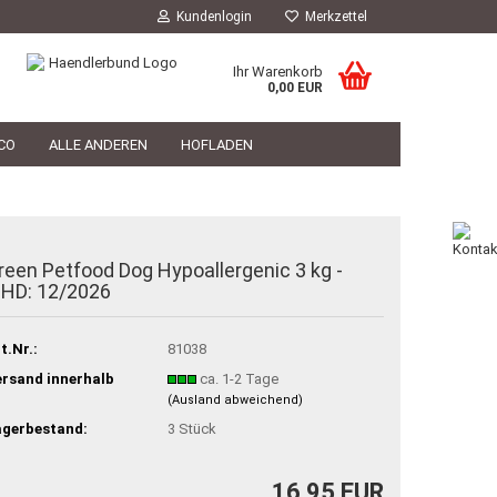
Kundenlogin
Merkzettel
Ihr Warenkorb
0,00 EUR
CO
ALLE ANDEREN
HOFLADEN
HOFLADEN
TIERARZT
PHILOSOPHIE
reen Petfood Dog Hypoallergenic 3 kg -
HD: 12/2026
t.Nr.:
81038
rsand innerhalb
ca. 1-2 Tage
(Ausland abweichend)
agerbestand:
3
Stück
16,95 EUR