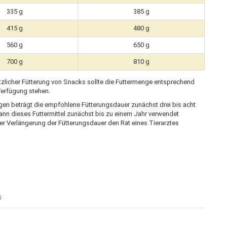
335 g
385 g
415 g
480 g
560 g
650 g
700 g
810 g
tzlicher Fütterung von Snacks sollte die Futtermenge entsprechend
 Verfügung stehen.
en beträgt die empfohlene Fütterungsdauer zunächst drei bis acht
nn dieses Futtermittel zunächst bis zu einem Jahr verwendet
er Verlängerung der Fütterungsdauer den Rat eines Tierarztes
s