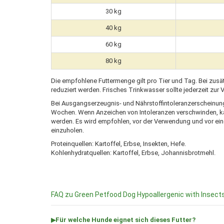
30 kg
40 kg
60 kg
80 kg
Die empfohlene Futtermenge gilt pro Tier und Tag. Bei zusä
reduziert werden. Frisches Trinkwasser sollte jederzeit zur
Bei Ausgangserzeugnis- und Nährstoffintoleranzerscheinung
Wochen. Wenn Anzeichen von Intoleranzen verschwinden, ka
werden. Es wird empfohlen, vor der Verwendung und vor ein
einzuholen.
Proteinquellen: Kartoffel, Erbse, Insekten, Hefe.
Kohlenhydratquellen: Kartoffel, Erbse, Johannisbrotmehl.
FAQ zu Green Petfood Dog Hypoallergenic with Insect
Für welche Hunde eignet sich dieses Futter?