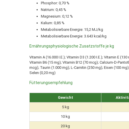
Phosphor: 0,70 %
Natrium: 0,45 %
Magnesium: 0,12 %
Kalium: 0,85 %
Metabolisierbare Energie: 15,2 MJ/kg
Metabolisierbare Energie: 3.643 kcal/kg
Ernährungsphysiologische Zusatzstoffe je kg
Vitamin A (16.000 I.E.); Vitamin D3 (1.200 I.E.); Vitamin E (1
Vitamin B6 (15 mg); Vitamin B12 (70 mcg); Calcium-D-Pantoth
mcg); Taurin (1.000 mg); L-Carnitin (250 mg); Eisen (100 mg)
Selen (0,20 mg)
Fütterungsempfehlung
Gewicht
Aktivit
5 kg
10 kg
20 kg