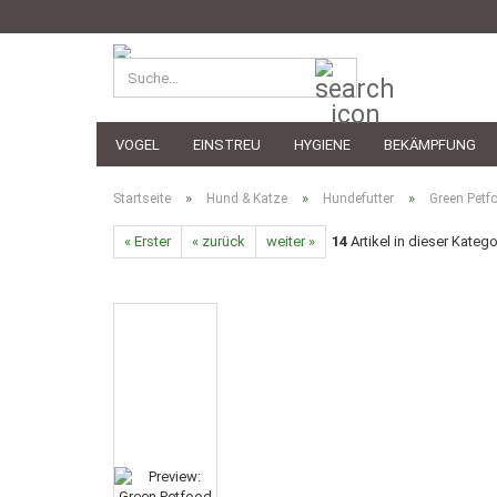
Suche...
VOGEL
EINSTREU
HYGIENE
BEKÄMPFUNG
»
»
»
Startseite
Hund & Katze
Hundefutter
Green Petf
« Erster
« zurück
weiter »
14
Artikel in dieser Katego