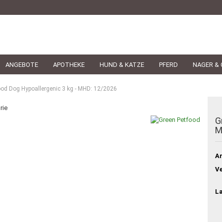
ANGEBOTE
APOTHEKE
HUND & KATZE
PFERD
NAGER & 
ood Dog Hypoallergenic 3 kg - MHD: 12/2026
rie
G
M
Ar
Ve
L