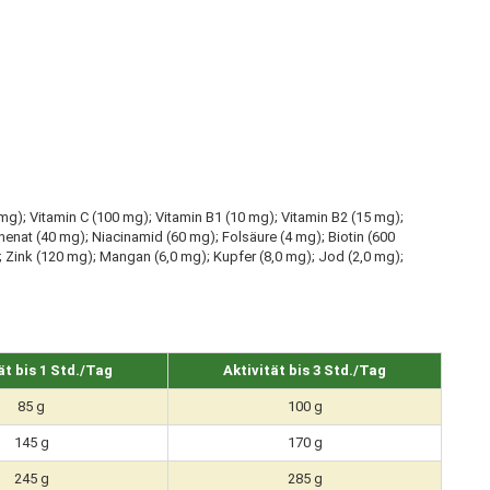
30 mg); Vitamin C (100 mg); Vitamin B1 (10 mg); Vitamin B2 (15 mg);
enat (40 mg); Niacinamid (60 mg); Folsäure (4 mg); Biotin (600
; Zink (120 mg); Mangan (6,0 mg); Kupfer (8,0 mg); Jod (2,0 mg);
ät bis 1 Std./Tag
Aktivität bis 3 Std./Tag
85 g
100 g
145 g
170 g
245 g
285 g