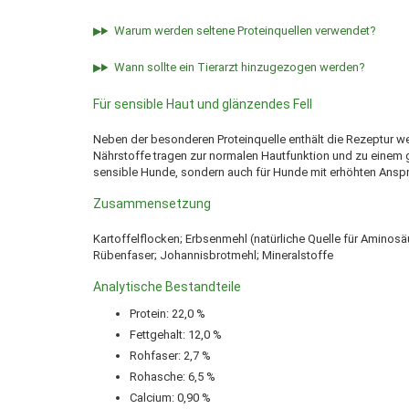
Warum werden seltene Proteinquellen verwendet?
Wann sollte ein Tierarzt hinzugezogen werden?
Für sensible Haut und glänzendes Fell
Neben der besonderen Proteinquelle enthält die Rezeptur we
Nährstoffe tragen zur normalen Hautfunktion und zu einem gep
sensible Hunde, sondern auch für Hunde mit erhöhten Anspr
Zusammensetzung
Kartoffelflocken; Erbsenmehl (natürliche Quelle für Aminosäur
Rübenfaser; Johannisbrotmehl; Mineralstoffe
Analytische Bestandteile
Protein: 22,0 %
Fettgehalt: 12,0 %
Rohfaser: 2,7 %
Rohasche: 6,5 %
Calcium: 0,90 %