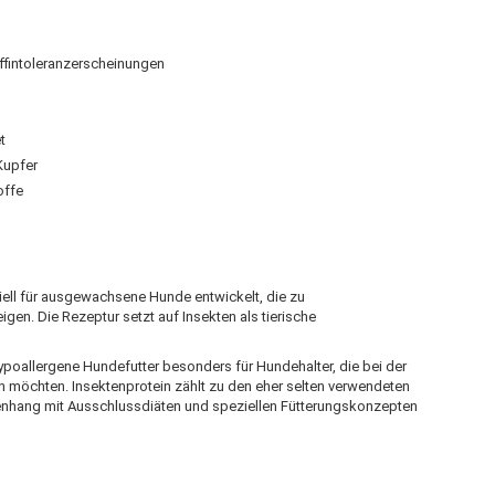
fintoleranzerscheinungen
t
Kupfer
offe
ell für ausgewachsene Hunde entwickelt, die zu
igen. Die Rezeptur setzt auf Insekten als tierische
ypoallergene Hundefutter besonders für Hundehalter, die bei der
möchten. Insektenprotein zählt zu den eher selten verwendeten
menhang mit Ausschlussdiäten und speziellen Fütterungskonzepten