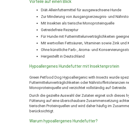
Vorteile auf einen Blick
Diät-Alleinfuttermittel für ausgewachsene Hunde
Zur Minderung von Ausgangserzeugnis- und Nährstof
Mit Insekten als tierische Monoproteinquelle
Getreidefreie Rezeptur
Für Hunde mit Futtermittelunverträglichkeiten geeigne
Mit wertvollen Fettsäuren, Vitaminen sowie Zink und 
Ohne künstliche Farb-, Aroma- und Konservierungsst
Hergestellt in Deutschland
Hypoallergenes Hundefutter mit Insektenprotein
Green Petfood Dog Hypoallergenic with Insects wurde spezi
Futtermittelunverträglichkeiten oder Nährstoffintoleranzen ne
Monoproteinquelle und verzichtet vollständig auf Getreide.
Durch die gezielte Auswahl der Zutaten eignet sich dieses h
Fütterung auf eine überschaubare Zusammensetzung achten 
tierischen Proteinquellen und wird daher häufig im Zusam
berücksichtigt.
Warum hypoallergenes Hundefutter?