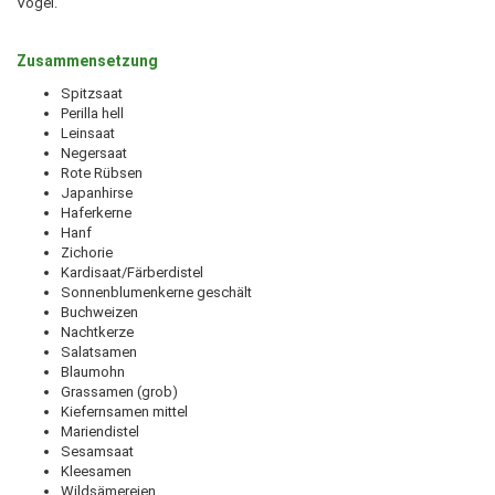
Vogel.
Zusammensetzung
Spitzsaat
Perilla hell
Leinsaat
Negersaat
Rote Rübsen
Japanhirse
Haferkerne
Hanf
Zichorie
Kardisaat/Färberdistel
Sonnenblumenkerne geschält
Buchweizen
Nachtkerze
Salatsamen
Blaumohn
Grassamen (grob)
Kiefernsamen mittel
Mariendistel
Sesamsaat
Kleesamen
Wildsämereien