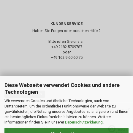
KUNDENSERVICE
Haben Sie Fragen oder brauchen Hilfe ?
Bitte rufen Sie uns an
+49 2182 5709787‬
oder
+49 162 9 60 60 75
Diese Webseite verwendet Cookies und andere
Technologien
Vertrag widerrufen
Wir verwenden Cookies und ähnliche Technologien, auch von
Drittanbietern, um die ordentliche Funktionsweise der Website zu
avi-complete GbR |
Impressum
|
Datenschutz
| Onlineshop by Gambio.de ©
gewährleisten, die Nutzung unseres Angebotes zu analysieren und Ihnen
2020
ein bestmögliches Einkaufserlebnis bieten zu können. Weitere
Ausgewählte Top-Bewertungen für www.avi-complete.de
Informationen finden Sie in unserer
Datenschutzerklärung
.
07.08.26
▼