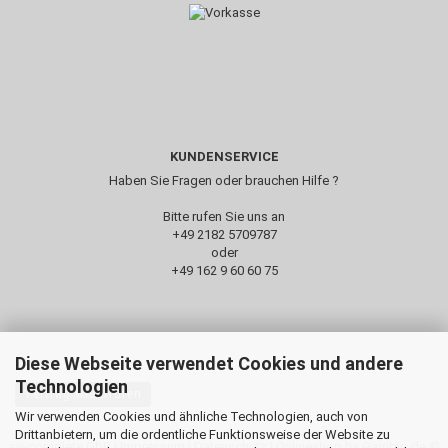
KUNDENSERVICE
Haben Sie Fragen oder brauchen Hilfe ?
Bitte rufen Sie uns an
+49 2182 5709787‬
oder
+49 162 9 60 60 75
Diese Webseite verwendet Cookies und andere
Technologien
Vertrag widerrufen
Wir verwenden Cookies und ähnliche Technologien, auch von
Drittanbietern, um die ordentliche Funktionsweise der Website zu
avi-complete GbR |
Impressum
|
Datenschutz
| Onlineshop by Gambio.de ©