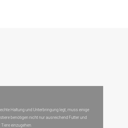
erechte Haltung und Unterbringung legt, muss einige
stiere benötigen nicht nur ausreichend Futter und
 Tiere einzugehen.