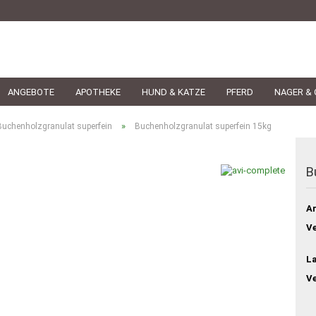
ANGEBOTE
APOTHEKE
HUND & KATZE
PFERD
NAGER & 
»
Buchenholzgranulat superfein
Buchenholzgranulat superfein 15kg
B
Ar
Ve
L
V