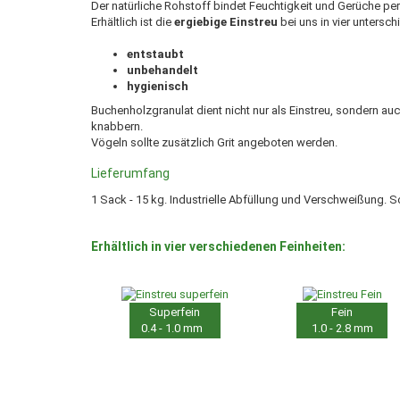
Der natürliche Rohstoff bindet Feuchtigkeit und Gerüche pe
Erhältlich ist die
ergiebige Einstreu
bei uns in vier untersc
entstaubt
unbehandelt
hygienisch
Buchenholzgranulat dient nicht nur als Einstreu, sondern au
knabbern.
Vögeln sollte zusätzlich Grit angeboten werden.
Lieferumfang
1 Sack - 15 kg. Industrielle Abfüllung und Verschweißung.
Erhältlich in vier verschiedenen Feinheiten:
Superfein
Fein
0.4 - 1.0 mm
1.0 - 2.8 mm