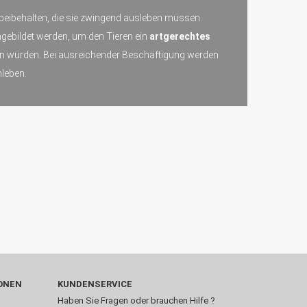
n beibehalten, die sie zwingend ausleben müssen.
ebildet werden, um den Tieren ein
artgerechtes
den würden. Bei ausreichender Beschäftigung werden
leben.
ONEN
KUNDENSERVICE
Haben Sie Fragen oder brauchen Hilfe ?