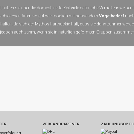
, haben sie über die domestizierte Zeit viele natürliche Verhaltensweise
erschiedenen Arten so gut wie möglich mit passendem
Vogelbedarf
nachg
ehalten, da sich der Mythos hartnäckig hält, dass sie dann zahmer wer
 jedoch auch zahm, wenn sie in natürlich geformten Gruppen zusammen
ER...
VERSANDPARTNER
ZAHLUNGSOPTI
sverfolgung