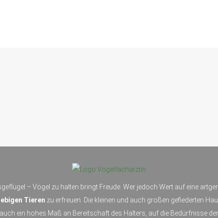
geflügel – Vögel zu halten bringt Freude. Wer jedoch Wert auf eine artg
ebigen Tieren
zu erfreuen. Die kleinen und auch großen gefiederten Hau
uch ein hohes Maß an Bereitschaft des Halters, auf die Bedürfnisse der