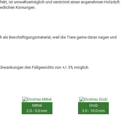
rfekt, ist umweltverträglich und verströmt einen angenehmen Holzduft.
hiedlichen Körnungen.
ch als Beschäftigungsmaterial, weil die Tiere gerne daran nagen und
 Schwankungen des Füllgewichts von +/- 3% möglich.
Mittel
Grob
2.0 - 5.0 mm
3.0 - 10.0 mm