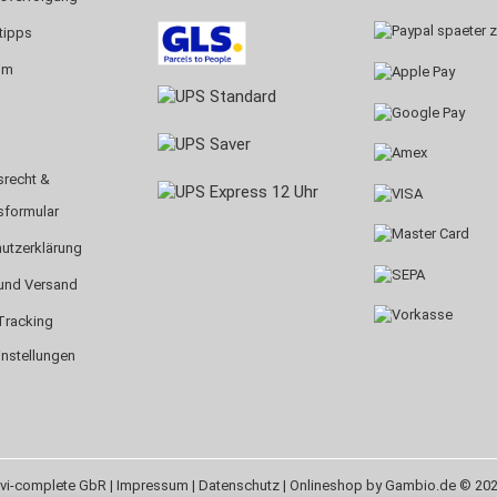
tipps
um
srecht &
sformular
utzerklärung
und Versand
Tracking
instellungen
vi-complete GbR |
Impressum
|
Datenschutz
| Onlineshop by Gambio.de © 20