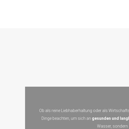
Ob als reine Liebhaberhaltung oder als Wirtschafts
Dinge beachten, um sich an
gesunden und langl
Wasser, sondern a