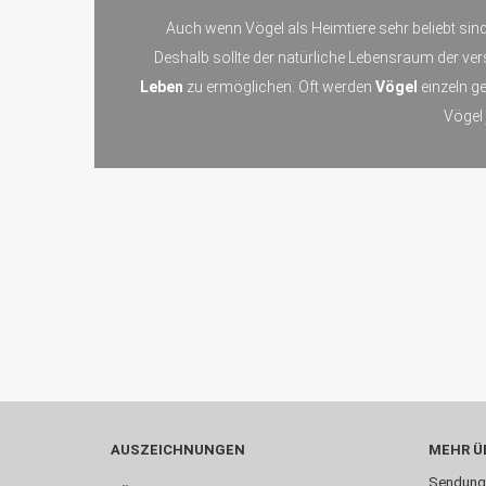
Auch wenn Vögel als Heimtiere sehr beliebt sind
Deshalb sollte der natürliche Lebensraum der v
Leben
zu ermöglichen. Oft werden
Vögel
einzeln g
Vögel
AUSZEICHNUNGEN
MEHR ÜB
Sendung