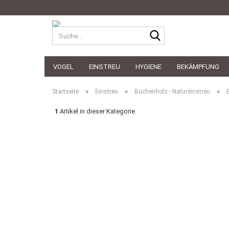
Suche...
VOGEL
EINSTREU
HYGIENE
BEKÄMPFUNG
»
»
»
Startseite
Einstreu
Buchenholz - Natureinstreu
1
Artikel in dieser Kategorie