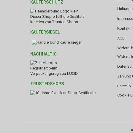
KÄUFERSCHUTZ
Haltungs
Dieser Shop erfüllt die Qualitäts-
Impress
kriterien von Trusted Shops
Kontakt
KÄUFERSIEGEL
AGB
Widerruf
NACHHALTIG
Widerruf
Datensch
Registriert beim
Verpackungsregister LUCID
Zahlung 
TRUSTEDSHOPS
Parcello 
Cookie E
a