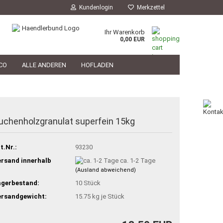
Kundenlogin
Merkzettel
Ihr Warenkorb
0,00 EUR
CO
ALLE ANDEREN
HOFLADEN
HOFLADEN
TIERARZT
PHILOSOPHIE
uchenholzgranulat superfein 15kg
t.Nr.:
93230
rsand innerhalb
ca. 1-2 Tage
(Ausland abweichend)
agerbestand:
10
Stück
ersandgewicht:
15.75
kg je Stück