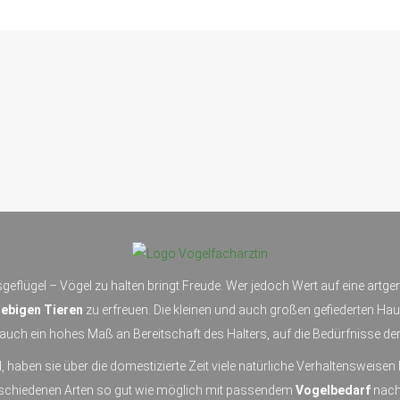
geflügel – Vögel zu halten bringt Freude. Wer jedoch Wert auf eine artg
ebigen Tieren
zu erfreuen. Die kleinen und auch großen gefiederten Hau
uch ein hohes Maß an Bereitschaft des Halters, auf die Bedürfnisse der
, haben sie über die domestizierte Zeit viele natürliche Verhaltensweise
erschiedenen Arten so gut wie möglich mit passendem
Vogelbedarf
nachg