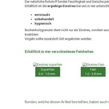
Der natürliche Rohstoff bindet Feuchtigkeit und Gerüche pe
Erhältlich ist die
ergiebige Einstreu
bei uns in vier untersc
entstaubt
unbehandelt
hygienisch
Buchenholzgranulat dient nicht nur als Einstreu, sondern au
knabbern.
Vögeln sollte zusätzlich Grit angeboten werden.
Erhältlich in vier verschiedenen Feinheiten:
Superfein
Fein
0.4 - 1.0 mm
1.0 - 2.8 mm
Kunden, welche diesen Artikel bestellten, haben auch 