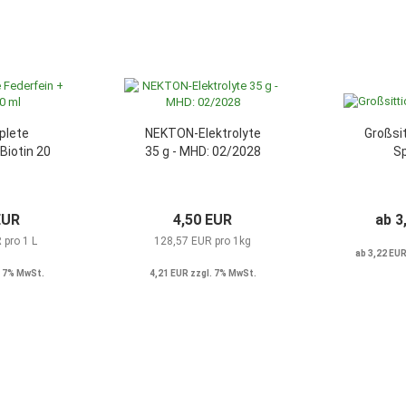
plete
NEKTON-Elektrolyte
Großsit
Biotin 20
35 g - MHD: 02/2028
Sp
EUR
4,50 EUR
ab 3
 pro 1 L
128,57 EUR pro 1kg
ab 3,22 EUR
. 7% MwSt.
4,21 EUR zzgl. 7% MwSt.