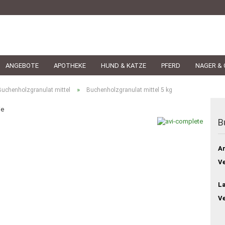
ANGEBOTE
APOTHEKE
HUND & KATZE
PFERD
NAGER & 
»
Buchenholzgranulat mittel
Buchenholzgranulat mittel 5 kg
ie
B
Ar
Ve
L
V