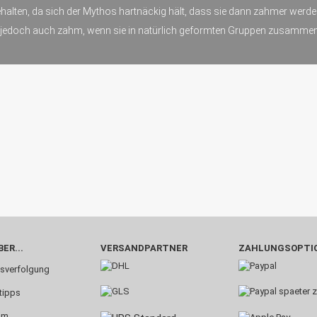
ehalten, da sich der Mythos hartnäckig hält, dass sie dann zahmer wer
 jedoch auch zahm, wenn sie in natürlich geformten Gruppen zusammen
ER...
VERSANDPARTNER
ZAHLUNGSOPTI
sverfolgung
tipps
um