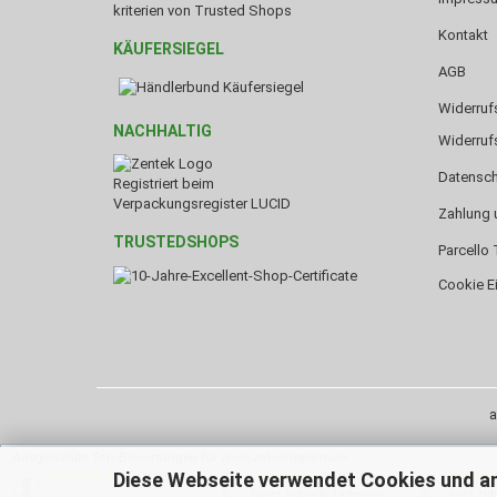
kriterien von Trusted Shops
Kontakt
KÄUFERSIEGEL
AGB
Widerruf
NACHHALTIG
Widerruf
Datensch
Registriert beim
Verpackungsregister LUCID
Zahlung 
TRUSTEDSHOPS
Parcello 
Cookie E
a
Ausgewählte Top-Bewertungen für www.avi-complete.de
Diese Webseite verwendet Cookies und a
06.08.26
04.08.26
▼
▼
Super schnelle Lieferung
sehr zuf