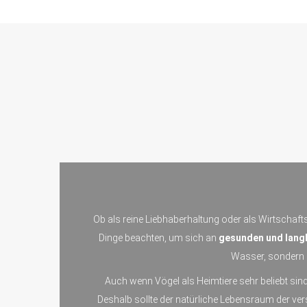
Ob als reine Liebhaberhaltung oder als Wirtschafts
Dinge beachten, um sich an
gesunden und langl
Wasser, sondern a
Auch wenn Vögel als Heimtiere sehr beliebt sind
Deshalb sollte der natürliche Lebensraum der v