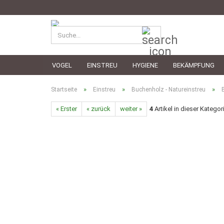
Suche...
VOGEL
EINSTREU
HYGIENE
BEKÄMPFUNG
»
»
»
Startseite
Einstreu
Buchenholz - Natureinstreu
« Erster
« zurück
weiter »
4
Artikel in dieser Kategor