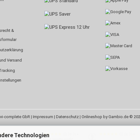
srecht &
sformular
utzerklärung
und Versand
Tracking
instellungen
vi-complete GbR |
Impressum
|
Datenschutz
| Onlineshop by Gambio.de © 20
ndere Technologien
02.08.26
02.08.26
02.08.26
▼
▼
▼
rieden
Keine unnötig große