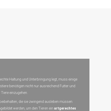
erechte Haltung und Unterbringung legt, muss einige
stiere benötigen nicht nur ausreichend Futter und
 Tiere einzugehen.
n beibehalten, die sie zwingend ausleben müssen.
ebildet werden, um den Tieren ein
artgerechtes