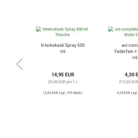
Interkokask Spray 500
avi-com
ml
Federfein + 
ml
14,95 EUR
4,30 
29,90 EUR pro 1 L
215,00 EUR
12,56 EUR zzgl. 19% MwSt.
4,02 EUR zzgl