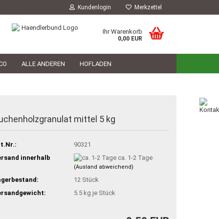
Kundenlogin
Merkzettel
Ihr Warenkorb
0,00 EUR
CO
ALLE ANDEREN
HOFLADEN
HOFLADEN
TIERARZT
PHILOSOPHIE
uchenholzgranulat mittel 5 kg
t.Nr.:
90321
rsand innerhalb
ca. 1-2 Tage
(Ausland abweichend)
agerbestand:
12
Stück
ersandgewicht:
5.5
kg je Stück